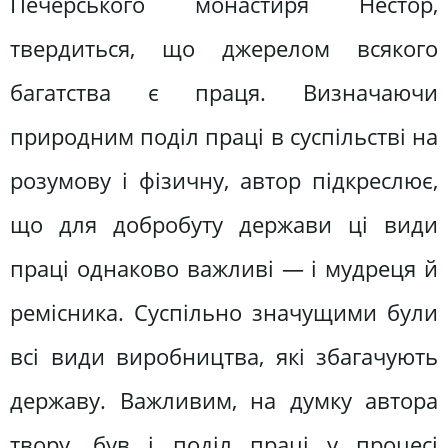
Печерського монастиря Нестор,
твердиться, що джерелом всякого
багатства є праця. Визначаючи
природним поділ праці в суспільстві на
розумову і фізичну, автор підкреслює,
що для добробуту держави ці види
праці однаково важливі — і мудреця й
ремісника. Суспільно значущими були
всі види виробництва, які збагачують
державу. Важливим, на думку автора
твору, був і поділ праці у процесі