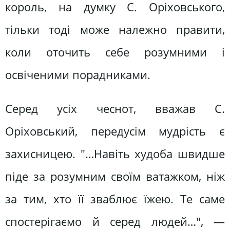
король, на думку С. Оріховського,
тільки тоді може належно правити,
коли оточить себе розумними і
освіченими порадниками.
Серед усіх чеснот, вважав С.
Оріховський, передусім мудрість є
захисницею. "…Навіть худоба швидше
піде за розумним своїм ватажком, ніж
за тим, хто її зваблює їжею. Те саме
спостерігаємо й серед людей…", —