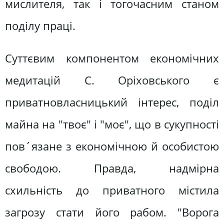
мислителя, так і тогочасним станом
поділу праці.
Суттєвим компонентом економічних
медитацій С. Оріховського є
приватновласницький інтерес, поділ
майна на "твоє" і "моє", що в сукупності
пов´язане з економічною й особистою
свободою. Правда, надмірна
схильність до приватного містила
загрозу стати його рабом. "Ворога