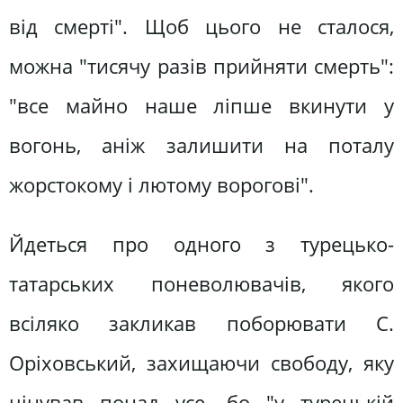
від смерті". Щоб цього не сталося,
можна "тисячу разів прийняти смерть":
"все майно наше ліпше вкинути у
вогонь, аніж залишити на поталу
жорстокому і лютому ворогові".
Йдеться про одного з турецько-
татарських поневолювачів, якого
всіляко закликав поборювати С.
Оріховський, захищаючи свободу, яку
цінував понад усе, бо "у турецькій