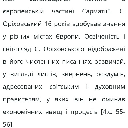
європейській частині Сарматії". С.
Оріховський 16 років здобував знання
у різних містах Європи. Освіченість і
світогляд С. Оріховського відображені
в його численних писаннях, зазвичай,
у вигляді листів, звернень, роздумів,
адресованих світським і духовним
правителям, у яких він не оминав
економічних явищ і процесів [4,c. 55-
56].