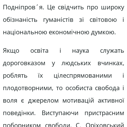
Подніпров´я. Це свідчить про широку
обізнаність гуманістів зі світовою і
національною економічною думкою.
Якщо освіта і наука служать
дороговказом у людських вчинках,
роблять їх цілеспрямованими і
плодотворними, то особиста свобода і
воля є джерелом мотивацій активної
поведінки. Виступаючи пристрасним
поборником свободи, С. Оріховський