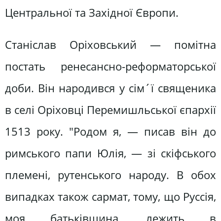
Центральної та Західної Європи.
Станіслав Оріховський — помітна
постать ренесансно-реформаторської
доби. Він народився у сім´ї священика
в селі Оріховці Перемишльської єпархії
1513 року. "Родом я, — писав він до
римського папи Юлія, — зі скіфського
племені, рутенського народу. В обох
випадках також сармат, тому, що Руссія,
моя батьківщина, лежить в