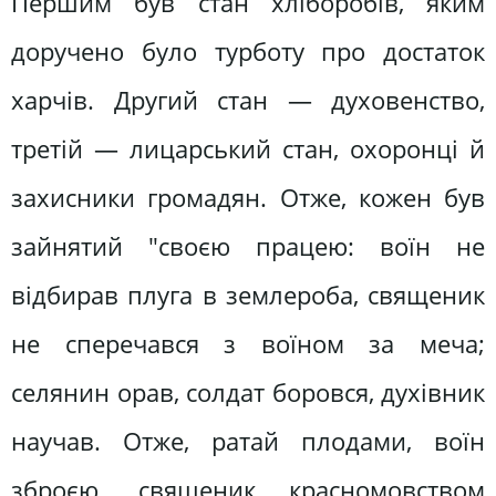
Першим був стан хліборобів, яким
доручено було турботу про достаток
харчів. Другий стан — духовенство,
третій — лицарський стан, охоронці й
захисники громадян. Отже, кожен був
зайнятий "своєю працею: воїн не
відбирав плуга в землероба, священик
не сперечався з воїном за меча;
селянин орав, солдат боровся, духівник
научав. Отже, ратай плодами, воїн
зброєю, священик красномовством