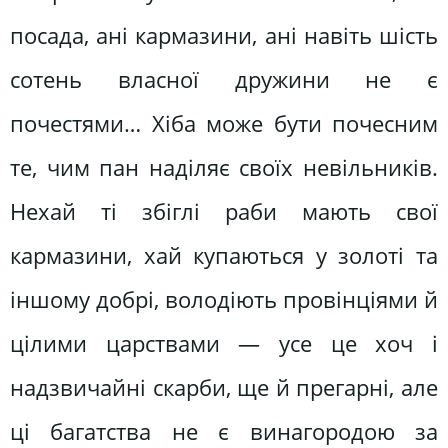
посада, ані кармазини, ані навіть шість
сотень власної дружини не є
почестями… Хіба може бути почесним
те, чим пан наділяє своїх невільників.
Нехай ті збіглі раби мають свої
кармазини, хай купаються у золоті та
іншому добрі, володіють провінціями й
цілими царствами — усе це хоч і
надзвичайні скарби, ще й прегарні, але
ці багатства не є винагородою за