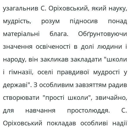
узагальнив С. Оріховський, який науку,
мудрість, розум підносив понад
матеріальні блага. Обґрунтовуючи
значення освіченості в долі людини і
народу, він закликав закладати "школи
і гімназії, оселі правдивої мудрості у
державі". З особливим завзяттям радив
створювати "прості школи", звичайно,
для навчання простолюддя. С.
Оріховський покладав особливі надії