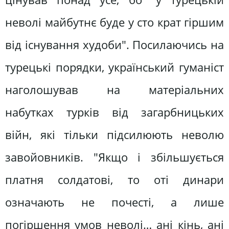
неволі майбутнє буде у сто крат гіршим
від існування худоби". Посилаючись на
турецькі порядки, український гуманіст
наголошував на матеріальних
набутках турків від загарбницьких
війн, які тільки підсилюють неволю
завойовників. "Якщо і збільшується
платня солдатові, то оті динари
означають не почесті, а лише
погіршення умов неволі… ані кінь, ані