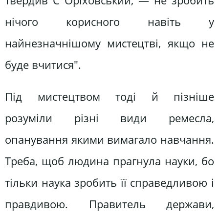
твердив С Оріховський, — не зробить
нічого корисного навіть у
найнезначнішому мистецтві, якщо не
буде вчитися".
Під мистецтвом тоді й пізніше
розуміли різні види ремесла,
опанування якими вимагало навчання.
Треба, щоб людина прагнула науки, бо
тільки наука зробить її справедливою і
правдивою. Правитель держави,