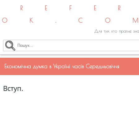
REFE
OK.CO
Для тих хто прагне зна
Економічна думка в Україні часів Середньовіччя
Вступ.