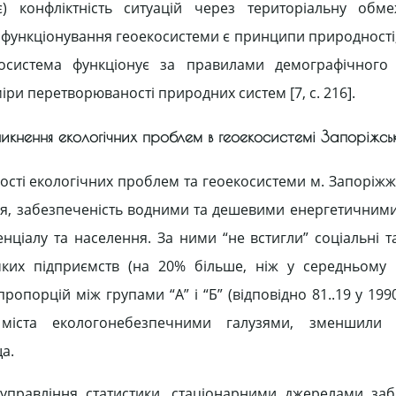
 є) конфліктність ситуацій через територіальну обме
функціонування геоекосистеми є принципи природності
 Екосистема функціонує за правилами демографічного
іри перетворюваності природних систем [7, c. 216].
икнення екологічних проблем в геоекосистемі Запоріжськ
ості екологічних проблем та геоекосистеми м. Запоріжж
ня, забезпеченість водними та дешевими енергетичним
ціалу та населення. За ними “не встигли” соціальні та
мких підприємств (на 20% більше, ніж у середньому
орцій між групами “А” і “Б” (відповідно 81..19 у 1990р
 міста екологонебезпечними галузями, зменшили 
а.
 управління статистики, стаціонарними джерелами за