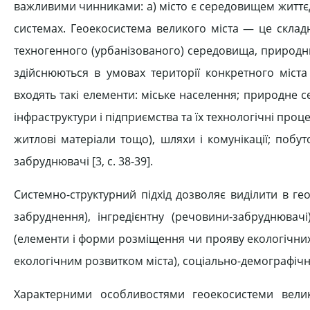
важливими чинниками: а) місто є середовищем життєді
системах. Геоекосистема великого міста — це склад
техногенного (урбанізованого) середовища, природних
здійснюються в умовах території конкретного міста
входять такі елементи: міське населення; природне се
інфраструктури і підприємства та їх технологічні про
житлові матеріали тощо), шляхи і комунікації; побуто
забруднювачі [3, c. 38-39].
Системно-структурний підхід дозволяє виділити в геое
забруднення), інгредієнтну (речовини-забруднювачі
(елементи і форми розміщення чи прояву екологічних
екологічним розвитком міста), соціально-демографічну
Характерними особливостями геоекосистеми великого