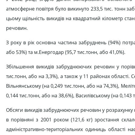
атмосферне повітря було викинуто 233,5 тис. тонн заб
цьому щільність викидів на квадратний кілометр ста
речовин.
З року в рік основна частина забруднень (94%) потра
або 53%) та м.Енергодар (95,7 тис.тонн, або 41,0%).
Збільшення викидів забруднюючих речовин у порівня
тис.тонн, або на 3,3%), а також у 11 районах області. 
Вільнянському (на 0,249 тис.тонн, або на 74,3%), Меліт
0,144 тис.тонн, або на 38,6%), Василівському (на 0,143 
Обсяги викидів забруднюючих речовин у розрахунку на 
в порівняні з 2001 роком (121,6 кг) зростання скла
адміністративно-територіальних одиниць області на