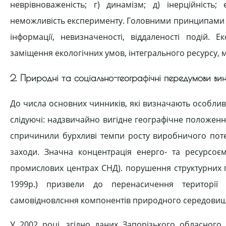
неврівноваженість; г) динамізм; д) інерційність;
неможливість експерименту. Головними принципами 
інформації, невизначеності, віддаленості подій.
заміщення екологічних умов, інтегрального ресурсу, м
2. Природні та соціально-географічні передумови вин
До числа основних чинників, які визначають особлив
слідуючі: надзвичайно вигідне географічне положен
спричинили бурхливі темпи росту виробничого потен
заходи. Значна концентрація енерго- та ресурсоє
промислових центрах СНД). порушення структурних проп
1999р.) призвели до перенасичення території
самовідновлсння компонентів природного середовищ
У 2002 році, згідно даних Запорізького обласного