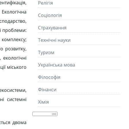
нтифікація,
Релігія
 Екологічна
Соціологія
сподарство,
Страхування
ні проблеми:
 комплексу;
Технічні науки
о розвитку,
Туризм
 екологічні
Українська мова
ії міського
Філософія
Фінанси
екосистеми,
ні системні
Хімія
ється двома