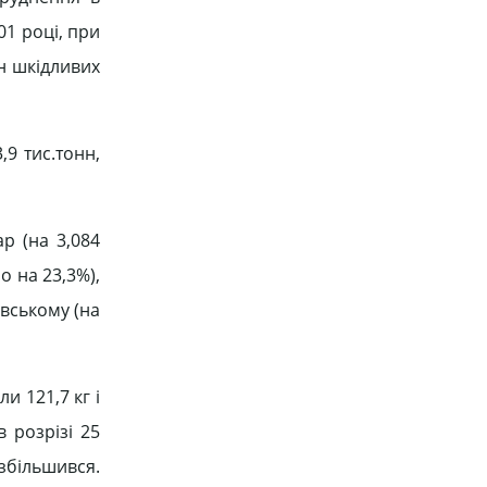
01 році, при
н шкідливих
,9 тис.тонн,
р (на 3,084
о на 23,3%),
івському (на
и 121,7 кг і
 розрізі 25
збільшився.