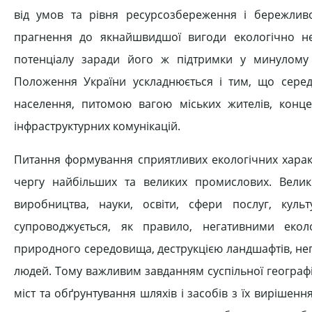
від умов та рівня ресурсозбереження і бережлив
прагнення до якнайшвидшої вигоди екологічно н
потенціалу заради його ж підтримки у минулому
Положення України ускладнюється і тим, що серед
населення, питомою вагою міських жителів, конце
інфраструктурних комунікацій.
Питання формування сприятливих екологічних характ
чергу найбільших та великих промислових. Велик
виробництва, науки, освіти, сфери послуг, куль
супроводжується, як правило, негативними еко
природного середовища, деструкцією ландшафтів, нег
людей. Тому важливим завданням суспільної географ
міст та обґрунтування шляхів і засобів з їх вирішенн