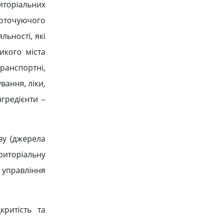
риторіальних
 оточуючого
льності, які
икого міста
транспортні,
вання, ліки,
нгредієнти –
еву (джерела
риторіальну
 управління
критість та