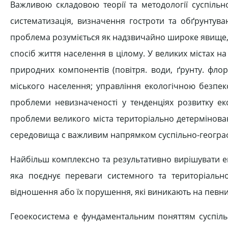
Важливою складовою теорії та методології суспільно
систематизація, визначення гостроти та обґрунтув
проблема розуміється як надзвичайно широке явище,
спосіб життя населення в цілому. У великих містах н
природних компонентів (повітря. води, ґрунту. флор
міського населення; управління екологічною безпек
проблеми невизначеності у тенденціях розвитку екол
проблеми великого міста територіально детермінован
середовища с важливим напрямком суспільно-географ
Найбільш комплексно та результативно вирішувати е
яка поєднує переваги системного та територіально
відношення або їх порушення, які виникають на певних 
Геоекосистема е фундаментальним поняттям суспільн