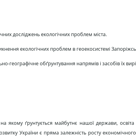
ічних досліджень екологічних проблем міста.
икнення екологічних проблем в геоекосистемі Запоріжськ
ьно-географічне обґрунтування напрямів і засобів їх вир
 на якому ґрунтується майбутнє нашої держави, освіта 
озвитку України є пряма залежність росту економічного