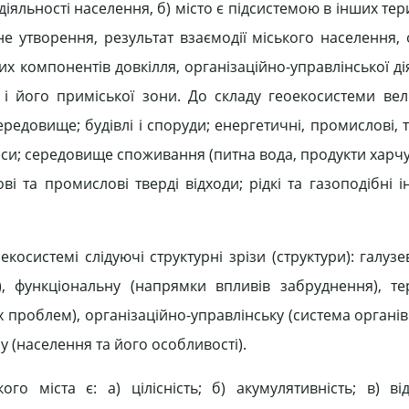
яльності населення, б) місто є підсистемою в інших те
не утворення, результат взаємодії міського населення,
 компонентів довкілля, організаційно-управлінської дія
 і його приміської зони. До складу геоекосистеми вел
редовище; будівлі і споруди; енергетичні, промислові, 
цеси; середовище споживання (питна вода, продукти харчу
ві та промислові тверді відходи; рідкі та газоподібні і
косистемі слідуючі структурні зрізи (структури): галуз
), функціональну (напрямки впливів забруднення), те
 проблем), організаційно-управлінську (система органів
 (населення та його особливості).
 міста є: а) цілісність; б) акумулятивність; в) від