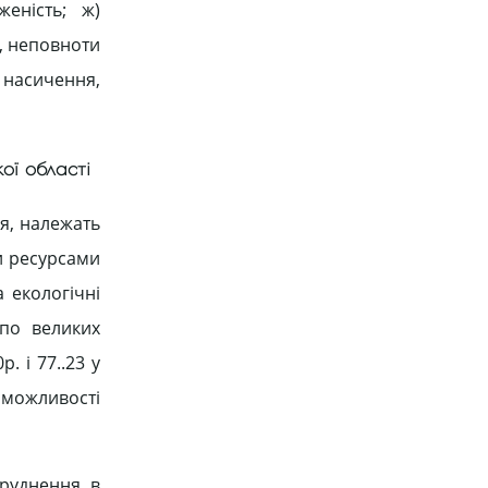
женість; ж)
, неповноти
 насичення,
ої області
я, належать
и ресурсами
 екологічні
 по великих
. і 77..23 у
можливості
бруднення в