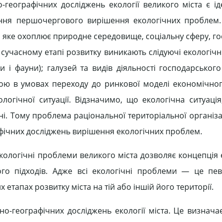
-географічних досліджень екології великого міста є іде
ання першочергового вирішення екологічних проблем.
 яке охоплює природне середовище, соціальну сферу, го
а сучасному етапі розвитку виникають слідуючі екологіч
и і фауни); галузей та видів діяльності господарського
ою в умовах переходу до ринкової моделі економічног
огічної ситуації. Відзначимо, що екологічна ситуація,
і. Тому проблема раціональної територіальної організац
ічних досліджень вирішення екологічних проблем.
кологічні проблеми великого міста дозволяє концепція 
го підходів. Адже всі екологічні проблеми — це пев
етапах розвитку міста на тій або іншій його території.
о-географічних досліджень екології міста. Це визнача