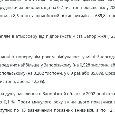
руднюючих речовин, що на 0,2 тис. тонн більше ніж у 20
новила 8,6 тонн, а щодобовий обсяг викидів — 639,8 тон
пляє в атмосферу від підприємств міста Запоріжжя (123
нні з попереднім роком відбувалося у місті Енергода
Серед них найбільше у Запорізькому (на 0,528 тис.тонн, аб
опольському (на 0,202 тис.тонн, у 6,9 раз або 85,6%), Оріх
тис.тонн, або на 12,2%).
душу населення в Запорізькій області у 2002 році склал
ло 0,1 %. Проти минулого року зміни цього показника в
ступні: по 13 зазначений показник знизився, а по 12 