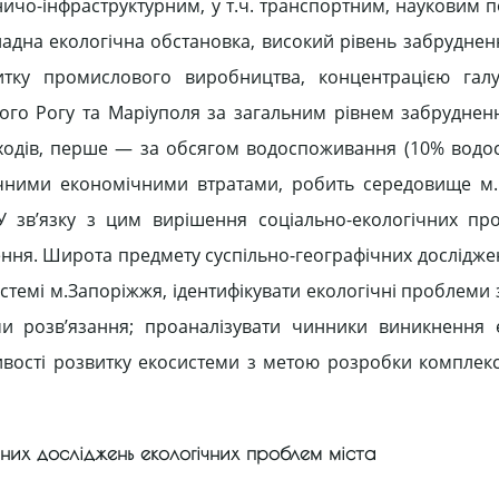
о-інфраструктурним, у т.ч. транспортним, науковим п
ладна екологічна обстановка, високий рівень забруднен
итку промислового виробництва, концентрацією галу
ивого Рогу та Маріуполя за загальним рівнем забрудненн
дходів, перше — за обсягом водоспоживання (10% вод
начними економічними втратами, робить середовище м
У зв’язку з цим вирішення соціально-екологічних пр
ення. Широта предмету суспільно-географічних дослідже
истемі м.Запоріжжя, ідентифікувати екологічні проблеми
и розв’язання; проаналізувати чинники виникнення 
ивості розвитку екосистеми з метою розробки комплексу
ічних досліджень екологічних проблем міста