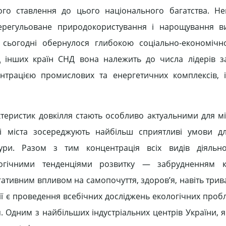
ого ставлення до цього національного багатства. Н
ерегульоване природокористування і нарощування в
 сьогодні обернулося глибокою соціально-економічн
 інших країн СНД вона належить до числа лідерів з
нтрацією промислових та енергетичних комплексів, 
еристик довкілля стають особливо актуальними для мі
і міста зосереджують найбільш сприятливі умови дл
тури. Разом з тим концентрація всіх видів діяльно
логічними тенденціями розвитку — забрудненням к
ативним впливом на самопочуття, здоров’я, навіть трива
ії є проведення всебічних досліджень екологічних проб
я. Одним з найбільших індустріальних центрів України, 