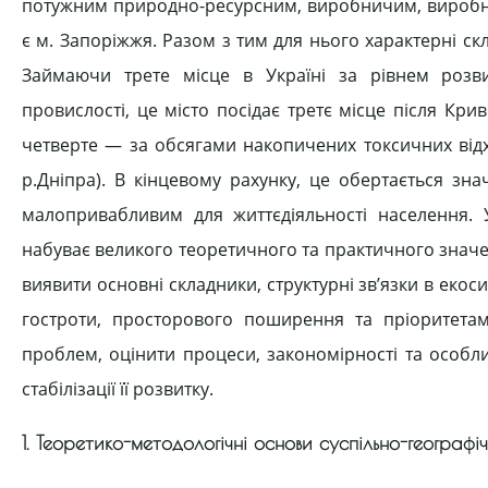
потужним природно-ресурсним, виробничим, виробнич
є м. Запоріжжя. Разом з тим для нього характерні ск
Займаючи трете місце в Україні за рівнем розв
провислості, це місто посідає третє місце після Кр
четверте — за обсягами накопичених токсичних ві
р.Дніпра). В кінцевому рахунку, це обертається з
малопривабливим для життєдіяльності населення. 
набуває великого теоретичного та практичного знач
виявити основні складники, структурні зв’язки в екос
гостроти, просторового поширення та пріоритетам
проблем, оцінити процеси, закономірності та особл
стабілізації її розвитку.
1. Теоретико-методологічні основи суспільно-географ