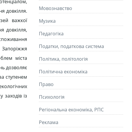
отенціалом,
Мовознавство
ня довкілля.
зей важкої
Музика
я довкілля,
Педагогіка
оспоживання
Податки, податкова система
. Запоріжжя
облем міста
Політика, політологія
нь дозволяє
Політична економіка
 за ступенем
Право
екологічних
 заходів із
Психологія
Регіональна економіка, РПС
Реклама