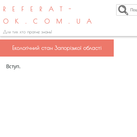
REFERAT-
OK.COM.UA
Для тих хто прагне знань!
Екологічний стан Запорізької області
Вступ.