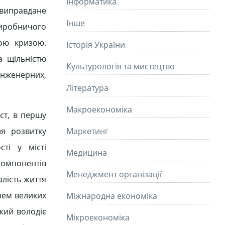
Інформатика
евиправдане
Інше
иробничого
ою кризою.
Історія України
а щільністю
Культурологія та мистецтво
інженерних,
Літературa
Макроекономіка
ст, в першу
я розвитку
Маркетинг
сті у місті
Медицина
омпонентів
Менеджмент організації
лість життя
лем великих
Міжнародна економіка
який володіє
Мікроекономіка