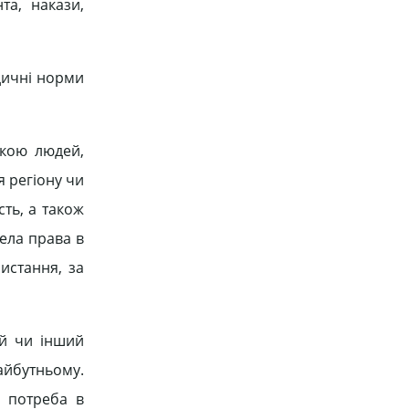
та, накази,
дичні норми
чкою людей,
я регіону чи
сть, а також
ела права в
истання, за
ий чи інший
айбутньому.
є потреба в