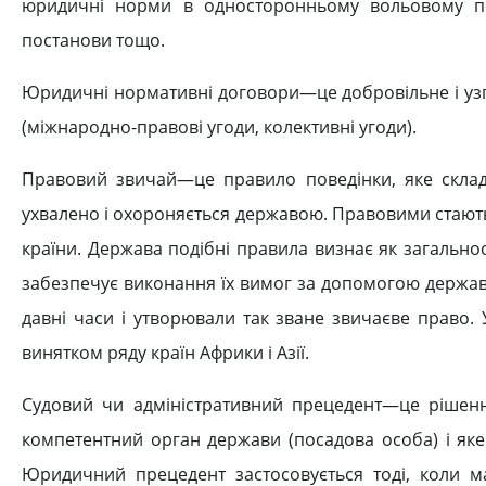
юридичні норми в односторонньому вольовому поря
постанови тощо.
Юридичні нормативні договори—це добровільне і узг
(міжнародно-правові угоди, колективні угоди).
Правовий звичай—це правило поведінки, яке склад
ухвалено і охороняється державою. Правовими стають т
країни. Держава подібні правила визнає як загальнообо
забезпечує виконання їх вимог за допомогою держав
давні часи і утворювали так зване звичаєве право.
винятком ряду країн Африки і Азії.
Судовий чи адміністративний прецедент—це рішен
компетентний орган держави (посадова особа) і яке
Юридичний прецедент застосовується тоді, коли 