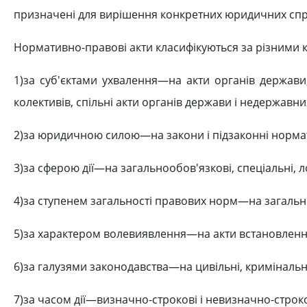
призначені для вирішення конкретних юридичних справ
Нормативно-правові акти класифікуються за різними 
1)за суб'єктами ухвалення—на акти органів держави
колективів, спільні акти органів держави і недержавн
2)за юридичною силою—на закони і підзаконні нормат
3)за сферою дії—на загальнообов'язкові, спеціальні, л
4)за ступенем загальності правових норм—на загальні 
5)за характером волевиявлення—на акти встановлення
6)за галузями законодавства—на цивільні, кримінальні,
7)за часом дії—визначно-строкові і невизначно-строко