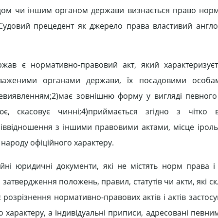
судом чи іншим органом держави визнається право норм
удовий прецедент як джерело права властивий англо
жав є нормативно-правовий акт, який характеризуєт
новаженими органами держави, їх посадовими особа
олевиявленням;2)має зовнішню форму у вигляді певног
є, скасовує чинні;4)приймається згідно з чітко 
іввідношення з іншими правовими актами, місце іроль
 народу офіційного характеру.
ційні юридичні документи, які не містять норм права і
затвердження положень, правил, статутів чи акти, які с
є розрізнення нормативно-правових актів і актів засто
 характеру, а індивідуальні приписи, адресовані певним