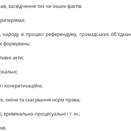
, засвідчення тих чи інших фактів.
критеріями:
, народу в процесі референдуму, громадських об'єднан
их формувань;
ивні акти;
окальні;
і конкретизаційні;
, зміни та скасування норм права;
 кримінально-процесуальні і т. ін.;
ві.