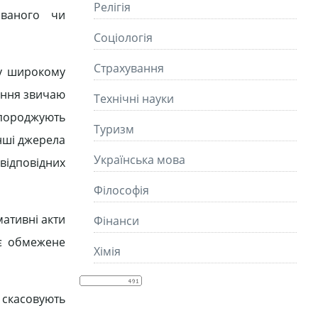
Релігія
ованого чи
Соціологія
Страхування
 у широкому
ання звичаю
Технічні науки
 породжують
Туризм
інші джерела
Українська мова
відповідних
Філософія
ативні акти
Фінанси
є обмежене
Хімія
 скасовують