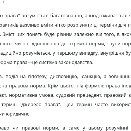
ін.
о права" розуміється багатозначно, а іноді вживається
рактиків важливо вміти чітко розрізняти ці терміни для
Зміст цих понять буде різним залежно від того, в яком
лого, чи по відношенню до окремої норми, групи нор
адиційно розуміється, у першому випадку, внутрішня бу
ня форма права—це система законодавства.
 поділ на гіпотезу, диспозицію, -санкцію, а зовнішн
жена правова норма. Крім цього, під формою права інод
кт, нормативна умова, судовий прецедент, правовий з
термін "джерело права". Цей термін часто використ
 чи юридичне.
аво чи правові норми, а саме у цьому розумінні 