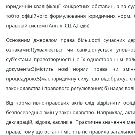
юридичній кваліфікації конкретних обставин, а за 
тобто офіційного формулювання юридичних норм. С
правовій системі (Англія,США,Індія).
Основним джерелом права більшості сучасних дер
ознаками:1)ухвалюється чи санкціонується упов
суб'єктами правотворчості і є їх одностороннім в
документа;3)містить нові норми права чи зміню
процедурою;5)має юридичну силу, що відображує сп
законодавства і правового регулювання; б) надає волі
Від нормативно-правових актів слід відрізняти офі
безпосередньо змін у законодавство. Наприклад, акти 
декларацій, відозв, закликів. Практичне значення ма
права, тому що останні містять не правила загального