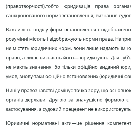
(правотворчості),тобто юридизація права орга
санкціонованого нормовстановлення, визнання судовог
Важливість поділу форм встановлення і відображен
розумінні містять і відображують норми права. Напр
не містять юридичних норм, вони лише надають їм ю
право, а лише визнають його— юридизують. Для суб'єк
не мають значення, бо тільки офіційно виданий юри
умов, знову-таки офіційно встановлених (юридичні фак
Нині у правознавстві домінує точка зору, що основ
органів держави. Другою за значущістю формою є
застосування, а судовий прецедент не використовується
Юридичні нормативні акти—це рішення компетентн