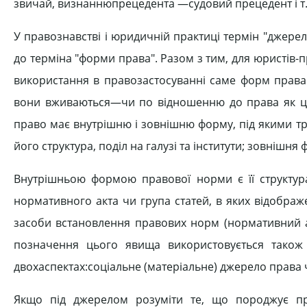
звичай, визнаннюпрецедента —судовий прецедент і т. 
У правознавстві і юридичній практиці термін "джерел
до терміна "форми права". Разом з тим, для юристів-п
використання в правозастосуванні саме форм права. 
вони вживаються—чи по відношенню до права як ці
право має внутрішню і зовнішню форму, під якими тр
його структура, поділ на галузі та інститути; зовніш
Внутрішньою формою правової норми є її структура,
нормативного акта чи група статей, в яких відобра
засоби встановлення правових норм (нормативний а
позначення цього явища використовується також 
двохаспектах:соціальне (матеріальне) джерело права
Якщо під джерелом розуміти те, що породжує пр