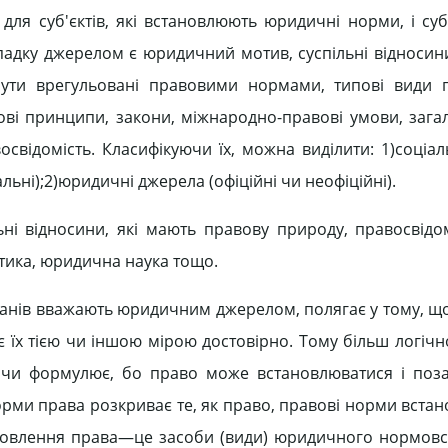
ля суб'єктів, які встановлюють юридичні норми, і суб'є
падку джерелом є юридичний мотив, суспільні відносини
 бути врегульовані правовими нормами, типові види 
вові принципи, закони, міжнародно-правові умови, зага
восвідомість. Класифікуючи їх, можна виділити: 1)соціа
еальні);2)юридичні джерела (офіційні чи неофіційні).
і відносини, які мають правову природу, правосвідоміс
ика, юридична наука тощо.
рганів вважають юридичним джерелом, полягає у тому, що
є їх тією чи іншою мірою достовірно. Тому більш логіч
є чи формулює, бо право може встановлюватися і поз
рми права розкриває те, як право, правові норми встан
тановлення права—це засоби (види) юридичного нормов