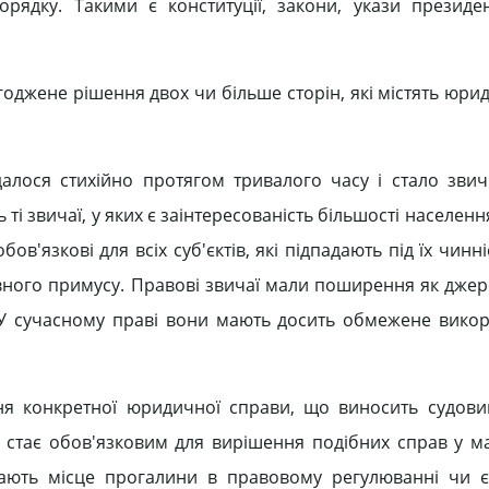
дку. Такими є конституції, закони, укази президен
оджене рішення двох чи більше сторін, які містять юри
алося стихійно протягом тривалого часу і стало зви
і звичаї, у яких є заінтересованість більшості населенн
в'язкові для всіх суб'єктів, які підпадають під їх чинні
ного примусу. Правові звичаї мали поширення як джер
 У сучасному праві вони мають досить обмежене викор
ня конкретної юридичної справи, що виносить судов
 стає обов'язковим для вирішення подібних справ у м
мають місце прогалини в правовому регулюванні чи 