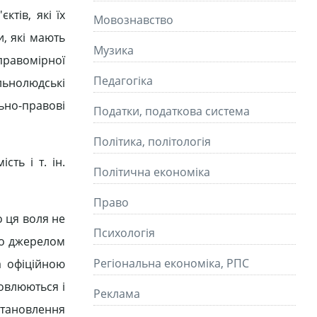
ктів, які їх
Мовознавство
, які мають
Музика
правомірної
Педагогіка
льнолюдські
льно-правові
Податки, податкова система
Політика, політологія
ть і т. ін.
Політична економіка
Право
 ця воля не
Психологія
но джерелом
Регіональна економіка, РПС
а офіційною
овлюються і
Реклама
становлення