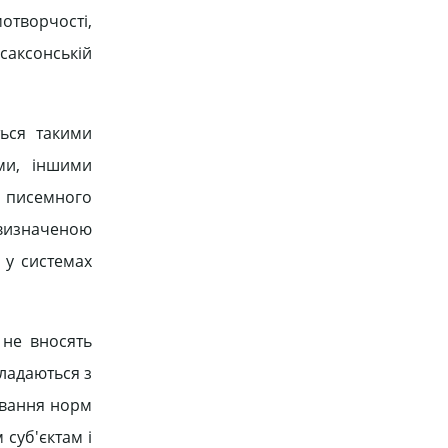
отворчості,
саксонській
ься такими
ми, іншими
о писемного
визначеною
 у системах
 не вносять
кладаються з
сування норм
 суб'єктам і