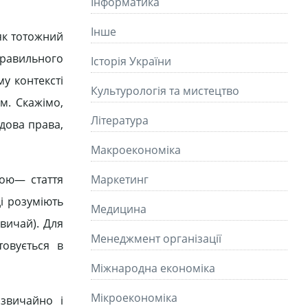
Інформатика
Інше
 як тотожний
 правильного
Історія України
у контексті
Культурологія та мистецтво
м. Скажімо,
Літературa
дова права,
Макроекономіка
ьою— стаття
Маркетинг
і розуміють
Медицина
вичай). Для
Менеджмент організації
овується в
Міжнародна економіка
Мікроекономіка
звичайно і