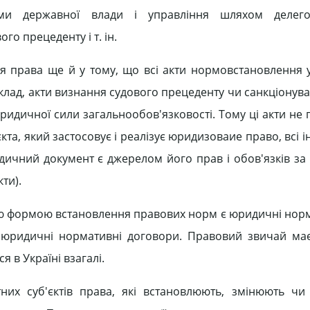
нами державної влади і управління шляхом делег
о прецеденту і т. ін.
ня права ще й у тому, що всі акти нормовстановлення
иклад, акти визнання судового прецеденту чи санкціонув
ридичної сили загальнообов'язковості. Тому ці акти не
та, який застосовує і реалізує юридизоваие право, всі 
дичний документ є джерелом його прав і обов'язків за 
ти).
ною формою встановлення правових норм є юридичні норм
 юридичні нормативні договори. Правовий звичай ма
 в Україні взагалі.
их суб'єктів права, які встановлюють, змінюють чи