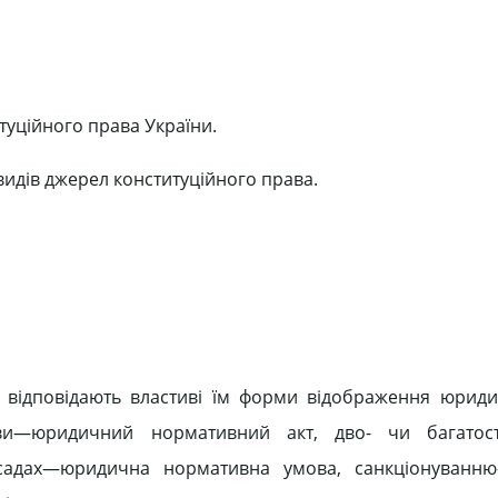
туційного права України.
видів джерел конституційного права.
відповідають властиві їм форми відображення юриди
ви—юридичний нормативний акт, дво- чи багатос
асадах—юридична нормативна умова, санкціонуванн