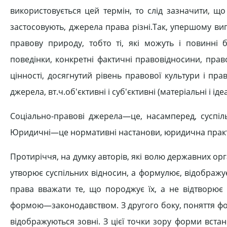
використовується цей термін, то слід зазначити, що д
застосовують, джерела права різні.Так, упершому ви
правову природу, тобто ті, які можуть і повинні
поведінки, конкретні фактичні правовідносини, пра
цінності, досягнутий рівень правової культури і пра
джерела, вт.ч.об'єктивні і суб'єктивні (матеріальні і ід
Соціально-правові джерела—це, насамперед, суспільн
Юридичні—це нормативні настанови, юридична практ
Протиріччя, на думку авторів, які волю державних о
утворює суспільних відносин, а формулює, відображу
права вважати те, що породжує їх, а не відтворю
формою—законодавством. З другого боку, поняття фо
відображуються зовні. З цієї точки зору форми вс