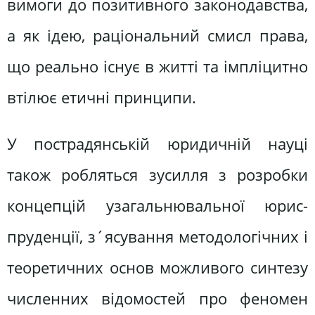
вимоги до позитивного законодавства,
а як ідею, раціональний смисл права,
що реально існує в житті та імпліцитно
втілює етичні принципи.
У пострадянській юридичній науці
також робляться зусилля з розробки
концепцій узагальнювальної юрис­
пруденції, з´ясування методологічних і
теоретичних основ можливого синте­зу
численних відомостей про феномен