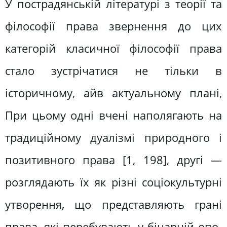
У пострадянській літературі з тео­рії та
філософії права звернення до цих
категорій класичної філософії права
стало зустрічатися не тільки в
історичному, айв актуальному плані,
При цьому одні вчені наполягають на
традиційному дуалізмі природного і
позитивного права [1, 198], другі —
розглядають їх як різні соціокультурні
утворення, що представляють грані
права, які перебувають у бінарній опо­