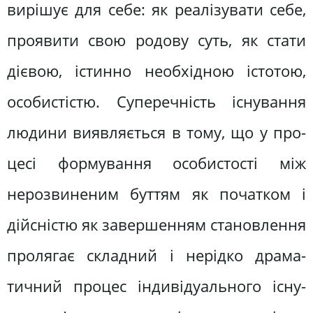
вирішує для себе: як реалізувати себе,
проявити свою родову суть, як стати
дієвою, істинно необхідною істотою,
особистістю. Суперечність існування
людини виявляється в тому, що у про­
цесі формування особистості між
нерозвиненим буттям як початком і
дійсністю як завершенням становлен­ня
пролягає складний і нерідко драма­
тичний процес індивідуального існу­