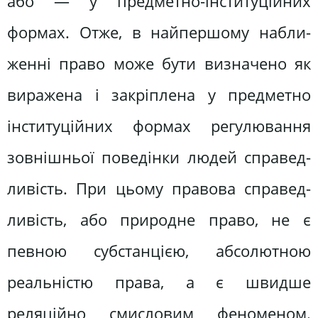
або — у предметно-інституційних
формах. Отже, в найпершому набли­
женні право може бути визначено як
виражена і закріплена у предметно
інституційних формах регулювання
зовнішньої поведінки людей справед­
ливість. При цьому правова справед­
ливість, або природне право, не є
певною субстанцією, абсолютною
реаль­ністю права, а є швидше
реляційно смисловим феноменом.