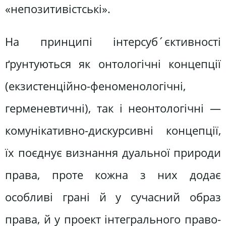
«непозитивістські».
На принципі інтерсуб´єктивності
ґрунтуються як онтологічні концепції
(екзистенційно-феноменологічні,
герменевтичні), так і неонтологічні —
ко­мунікативно-дискурсивні концепції,
їх поєднує визнання дуальної приро­ди
права, проте кожна з них додає
особливі грані й у сучасний образ
права, й у проект інтегрального право­