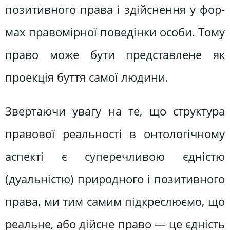
позитивного права і здійснення у фор­
мах правомірної поведінки особи. Тому
право може бути представлене як
проекція буття самої людини.
Звертаючи увагу на те, що структу­ра
правової реальності в онтологічно­му
аспекті є суперечливою єдністю
(дуальністю) природного і позитивно­го
права, ми тим самим підкреслюємо, що
реальне, або дійсне право — це єдність