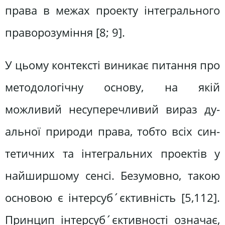
права в межах проекту інтегрального
праворозуміння [8; 9].
У цьому контексті виникає питан­ня про
методологічну основу, на якій
можливий несуперечливий вираз ду­
альної природи права, тобто всіх син­
тетичних та інтегральних проектів у
найширшому сенсі. Безумовно, такою
основою є інтерсуб´єктивність [5,112].
Принцип інтерсуб´єктивності означає,