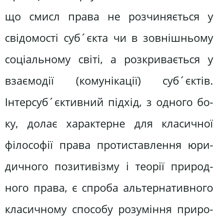
що смисл права не розчиняється у
свідомості суб´єкта чи в зовнішньому
соціальному світі, а розкривається у
взаємодії (комунікації) суб´єктів.
Інтерсуб´єктивний підхід, з одного бо­
ку, долає характерне для класичної
філософії права протиставлення юри­
дичного позитивізму і теорії природ­
ного права, є спроба альтернативного
класичному способу розуміння приро­