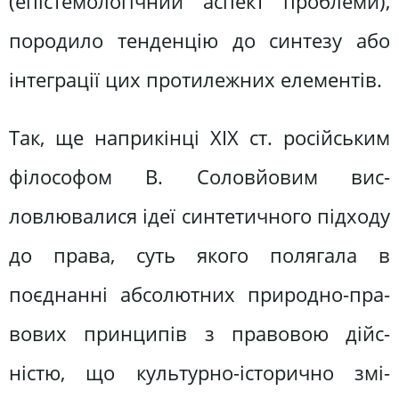
(епістемологічний аспект проблеми),
поро­дило тенденцію до синтезу або
інтег­рації цих протилежних елементів.
Так, ще наприкінці XIX ст. росій­ським
філософом В. Соловйовим вис­
ловлювалися ідеї синтетичного підхо­ду
до права, суть якого полягала в
поєднанні абсолютних природно-пра­
вових принципів з правовою дійс­
ністю, що культурно-історично змі­