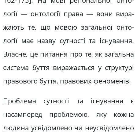
162-175]. На мові регіональної онто­
логії — онтології права — вони вира­
жають те, що мовою загальної онто­
логії має назву сутності та існування.
Власне, це питання про те, як загальна
система буття виражається у струк­турі
правового буття, правових фено­менів.
Проблема сутності та існування є
насамперед проблемою, яку кожна
людина усвідомлено чи неусвідомлено