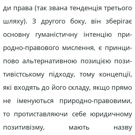
ди права (так звана тенденція третього
шляху). З другого боку, він зберігає
основну гуманістичну інтенцію при­
родно-правового мислення, є принци­
пово альтернативною позицією пози­
тивістському підходу, тому концепції,
які входять до його складу, якщо прямо
не іменуються природно-право­вими,
то протиставляючи себе юри­дичному
позитивізму, мають назву