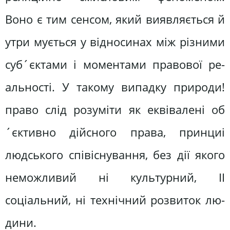
Воно є тим сенсом, який виявляється й
утри мується у відносинах між різними
суб´єктами і моментами правової ре­
альності. У такому випадку природи!
право слід розуміти як еквівалені об
´єктивно дійсного права, принциі
людського співіснування, без дії якого
неможливий ні культурний, II
соціальний, ні технічний розвиток лю­
дини.