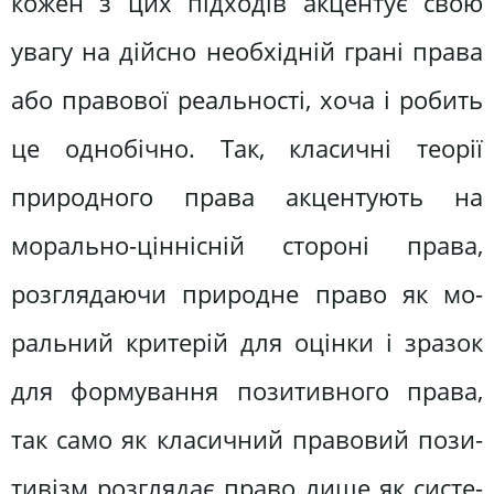
кожен з цих підходів акцентує свою
увагу на дійсно необхідній грані права
або правової реальності, хоча і робить
це однобічно. Так, класичні те­орії
природного права акцентують на
морально-ціннісній стороні права,
розглядаючи природне право як мо­
ральний критерій для оцінки і зразок
для формування позитивного права,
так само як класичний правовий пози­
тивізм розглядає право лише як систе­