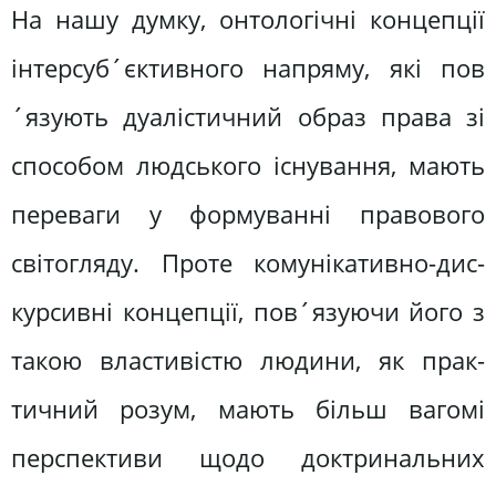
На нашу думку, онтологічні кон­цепції
інтерсуб´єктивного напряму, які пов
´язують дуалістичний образ права зі
способом людського існування, ма­ють
переваги у формуванні правового
світогляду. Проте комунікативно-дис­
курсивні концепції, пов´язуючи його з
такою властивістю людини, як прак­
тичний розум, мають більш вагомі
перспективи щодо доктринальних