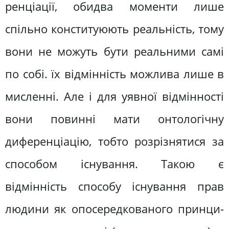
ренціації, обидва моменти лише
спільно конституюють реальність, то­му
вони не можуть бути реальними самі
по собі. їх відмінність можлива лише в
мисленні. Але і для уявної відмінності
вони повинні мати онто­логічну
диференціацію, тобто розріз­нятися за
способом існування. Такою є
відмінність способу існування прав
людини як опосередкованого принци­