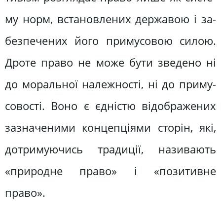
му норм, встановлених державою і за­
безпечених його примусовою силою.
Дроте право не може бути зведено ні
до моральної належності, ні до приму­
совості. Воно є єдністю відображених
зазначеними концепціями сторін, які,
дотримуючись традиції, називають
«природне право» і «позитивне
право».