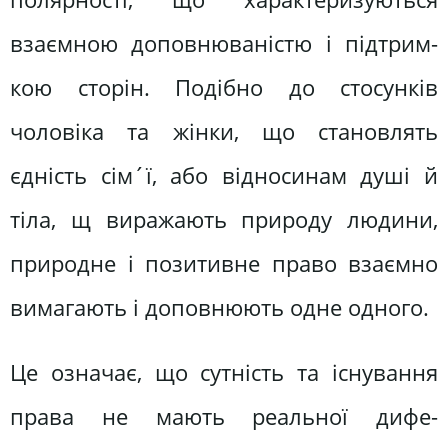
взаємною доповнюваністю і підтрим­
кою сторін. Подібно до стосунків
чоловіка та жінки, що становлять
єдність сім´ї, або відносинам душі й
тіла, щ виражають природу людини,
природ­не і позитивне право взаємно
вимага­ють і доповнюють одне одного.
Це означає, що сутність та існуван­ня
права не мають реальної дифе­