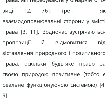
зиції [2, 76], треті — як
взаємодоповнювальні сторони у змісті
права [3. 11]. Водночас зустрічаються
пропо­зиції й відмовитися від
зіставлення природного і позитивного
права, оскільки будь-яке право за
своєю при­родою позитивне (тобто є
реальне функціонуючою системою) [4,
9].