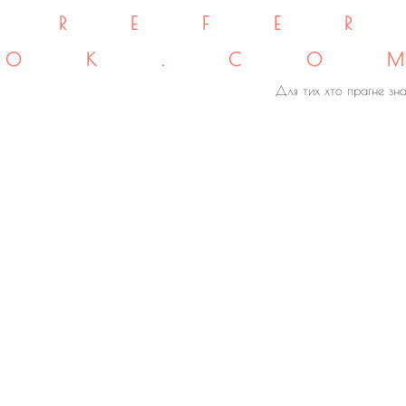
REFE
OK.CO
Для тих хто прагне зна