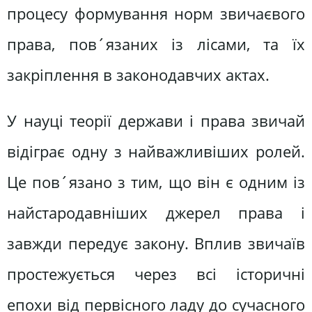
процесу формування норм звичаєвого
права, пов´язаних із лісами, та їх
закріплення в законодавчих актах.
У науці теорії держави і права звичай
відіграє одну з найважливіших ролей.
Це пов´язано з тим, що він є одним із
найстародавніших джерел права і
завжди передує закону. Вплив звичаїв
простежується через всі історичні
епохи від первісного ладу до сучасного