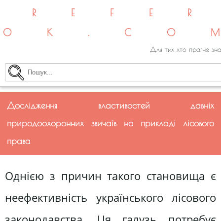
REFE
OK.CO
Для тих хто прагне зна
Дослідження властивостей давніх
природоохоронних звичаїв на прикладі лісового
права
Однією з причин такого становища є
неефективність українського лісового
законодавства. Ця галузь потребує