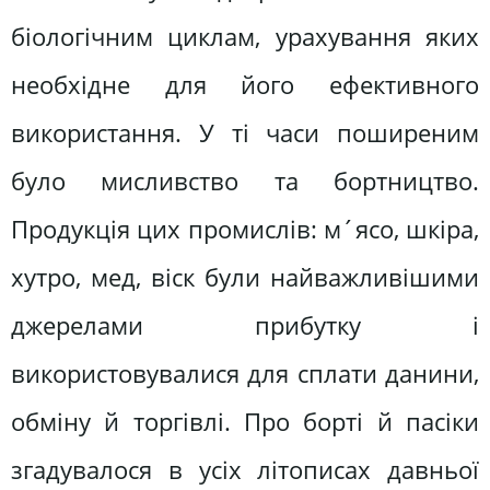
біологічним циклам, урахування яких
необхідне для його ефективного
використання. У ті часи поширеним
було мисливство та бортництво.
Продукція цих промислів: м´ясо, шкіра,
хутро, мед, віск були найважливішими
джерелами прибутку і
використовувалися для сплати данини,
обміну й торгівлі. Про борті й пасіки
згадувалося в усіх літописах давньої