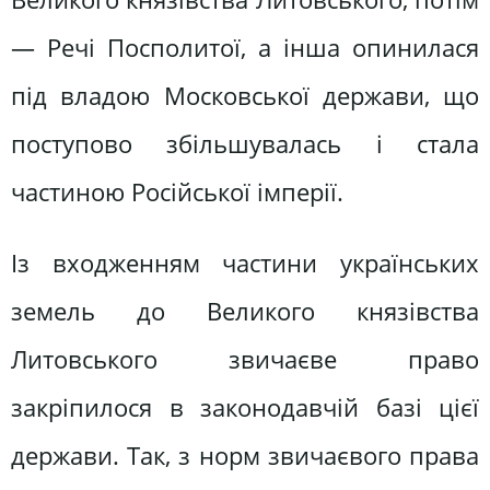
— Речі Посполитої, а інша опинилася
під владою Московської держави, що
поступово збільшувалась і стала
частиною Російської імперії.
Із входженням частини українських
земель до Великого князівства
Литовського звичаєве право
закріпилося в законодавчій базі цієї
держави. Так, з норм звичаєвого права