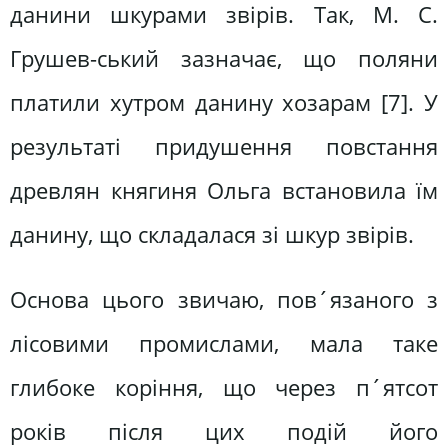
данини шкурами звірів. Так, М. С.
Грушев-ський зазначає, що поляни
платили хутром данину хозарам [7]. У
результаті придушення повстання
древлян княгиня Ольга встановила їм
данину, що складалася зі шкур звірів.
Основа цього звичаю, пов´язаного з
лісовими промислами, мала таке
глибоке коріння, що через п´ятсот
років після цих подій його