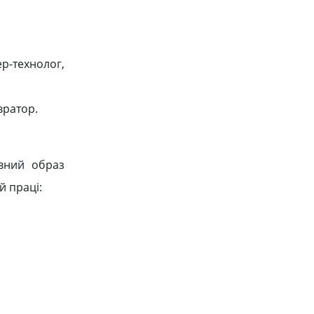
р-технолог,
вратор.
явний образ
й праці: