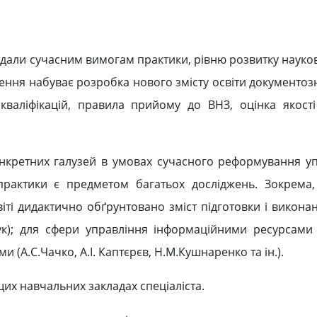
овідали сучасним вимогам практики, рівню розвитку науко
ення набуває розробка нового змісту освіти документозн
валіфікацій, правила прийому до ВНЗ, оцінка якості
нкретних галузей в умовах сучасного реформування уп
ї практики є предметом багатьох досліджень. Зокрема
світі дидактично обґрунтовано зміст підготовки і викон
ук); для сфери управління інформаційними ресурсами 
 (А.С.Чачко, А.І. Каптєрєв, Н.М.Кушнаренко та ін.).
их навчальних закладах спеціаліста.