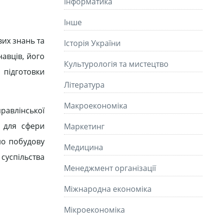
Інформатика
Інше
вих знань та
Історія України
авців, його
Культурологія та мистецтво
 підготовки
Літературa
Макроекономіка
равлінської
, для сфери
Маркетинг
ано побудову
Медицина
суспільства
Менеджмент організації
Міжнародна економіка
Мікроекономіка