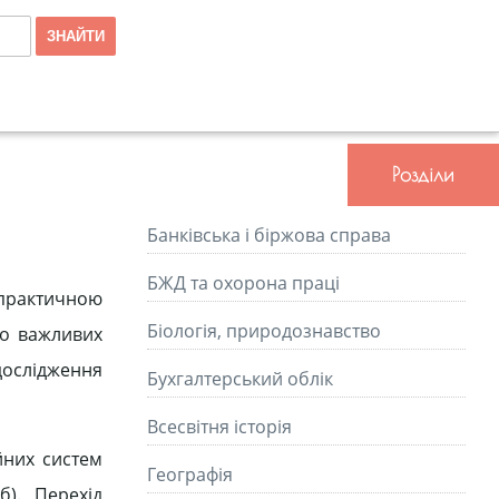
Розділи
Банківська і біржова справа
БЖД та охорона праці
-практичною
Біологія, природознавство
но важливих
 дослідження
Бухгалтерський облік
Всесвітня історія
йних систем
Географія
б). Перехід