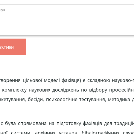
ективи
(створення цільової моделі фахівця) є складною науково
 комплексу наукових досліджень по відбору професій
анкетування, бесіди, психологічне тестування, методика
час була спрямована на підготовку фахівців для традиці
ної системи, архівних установ, бібліографічних служ