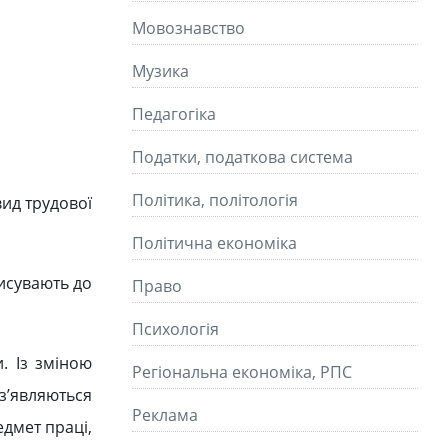
Мовознавство
Музика
Педагогіка
Податки, податкова система
Політика, політологія
вид трудової
Політична економіка
висувають до
Право
Психологія
и. Із зміною
Регіональна економіка, РПС
з’являються
Реклама
едмет праці,