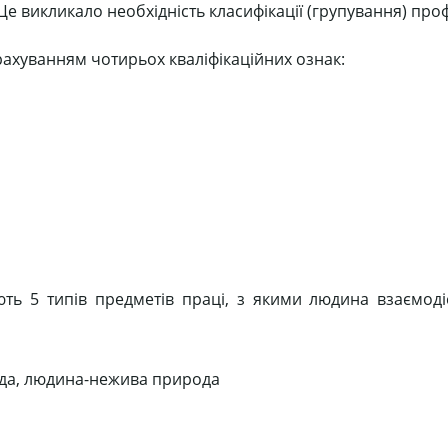
Це викликало необхідність класифікації (групування) проф
рахуванням чотирьох кваліфікаційних ознак:
ють 5 типів предметів праці, з якими людина взаємоді
ода, людина-нежива природа