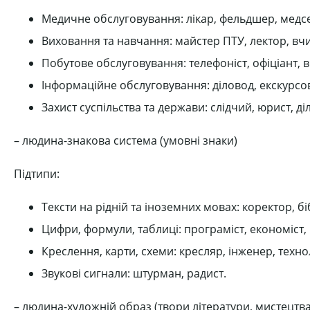
Медичне обслуговування: лікар, фельдшер, медсест
Виховання та навчання: майстер ПТУ, лектор, вчи
Побутове обслуговування: телефоніст, офіціант, в
Інформаційне обслуговування: діловод, екскурсов
Захист суспільства та держави: слідчий, юрист, д
– людина-знакова система (умовні знаки)
Підтипи:
Тексти на рідній та іноземних мовах: коректор, б
Цифри, формули, таблиці: програміст, економіст, 
Креслення, карти, схеми: кресляр, інженер, технол
Звукові сигнали: штурман, радист.
– людина-художній образ (твори літератури, мистецтва