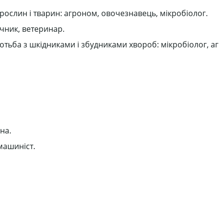
 рослин і тварин: агроном, овочезнавець, мікробіолог.
ічник, ветеринар.
тьба з шкідниками і збудниками хвороб: мікробіолог, аг
на.
 машиніст.