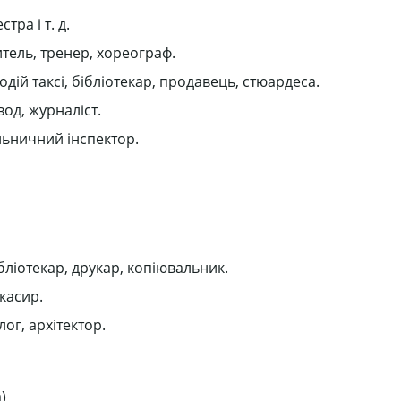
ра і т. д.
тель, тренер, хореограф.
одій таксі, бібліотекар, продавець, стюардеса.
од, журналіст.
ільничний інспектор.
ібліотекар, друкар, копіювальник.
касир.
ог, архітектор.
)