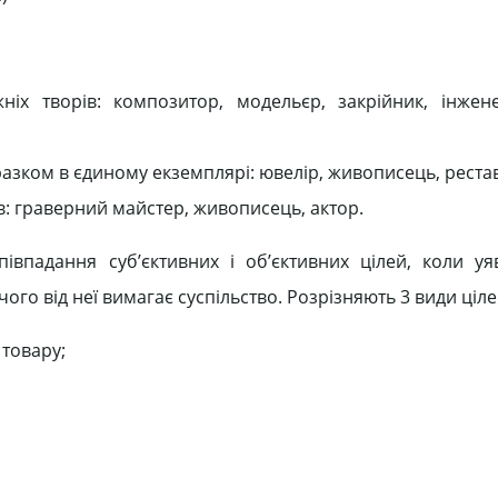
іх творів: композитор, модельєр, закрійник, інжене
разком в єдиному екземплярі: ювелір, живописець, реста
в: граверний майстер, живописець, актор.
півпадання суб’єктивних і об’єктивних цілей, коли у
чого від неї вимагає суспільство. Розрізняють 3 види ціле
 товару;