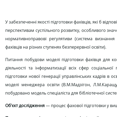
У забезпеченні якості підготовки фахівців, які б відп
перспективам суспільного розвитку, особливого знач
нормативноправові регулятиви (система визнання к
фахівців на різних ступенях безперервної освіти).
Питання побудови моделі підготовки фахівця для ко
діяльності та інформатизації всіх сфер соціально
підготовки нової генерації управлінських кадрів в о
моделі менеджера освіти (В.М.Мадзігон, Л.М.Каращ
побудовано модель спеціаліста для бібліотечної системи
Об’єкт дослідження
— процес фахової підготовки у вищ