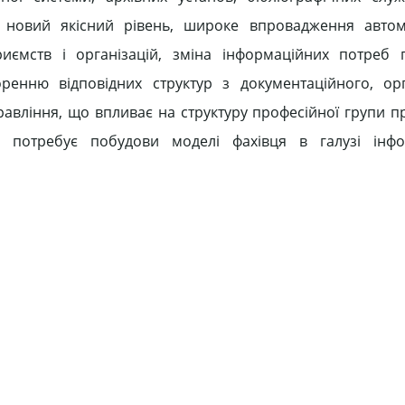
на новий якісний рівень, широке впровадження авто
иємств і організацій, зміна інформаційних потреб п
оренню відповідних структур з документаційного, орг
равління, що впливає на структуру професійної групи пр
 і потребує побудови моделі фахівця в галузі інфо