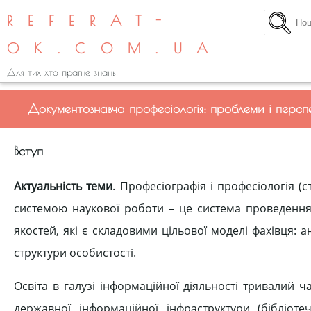
REFERAT-
OK.COM.UA
Для тих хто прагне знань!
Документознавча професіологія: проблеми і персп
Вступ
Актуальність теми
. Професіографія і професіологія 
системою наукової роботи – це система проведення
якостей, які є складовими цільової моделі фахівця: 
структури особистості.
Освіта в галузі інформаційної діяльності тривалий 
державної інформаційної інфраструктури (бібліотеч