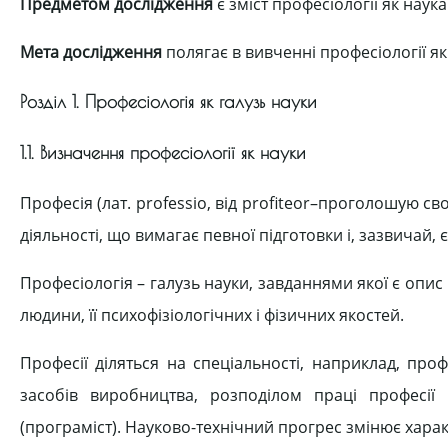
Предметом дослідження
є зміст професіології як наук
Мета дослідження
полягає в вивченні професіології як
Розділ 1. Професіологія як галузь науки
1.1. Визначення професіології як науки
Професія (лат. professio, від profiteor–проголошую св
діяльності, що вимагає певної підготовки і, зазвичай,
Професіологія – галузь науки, завданнями якої є опис
людини, її психофізіологічних і фізичних якостей.
Професії діляться на спеціальності, наприклад, проф
засобів виробництва, розподілом праці професії 
(програміст). Науково-технічний прогрес змінює харак