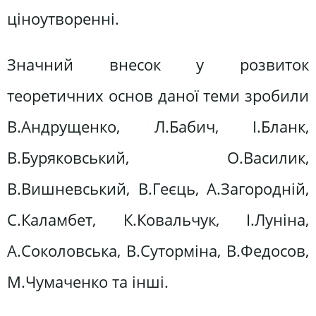
ціноутворенні.
Значний внесок у розвиток
теоретичних основ даної теми зробили
В.Андрущенко, Л.Бабич, І.Бланк,
В.Буряковський, О.Василик,
В.Вишневський, В.Геєць, А.Загородній,
С.Каламбет, К.Ковальчук, І.Луніна,
А.Соколовська, В.Суторміна, В.Федосов,
М.Чумаченко та інші.