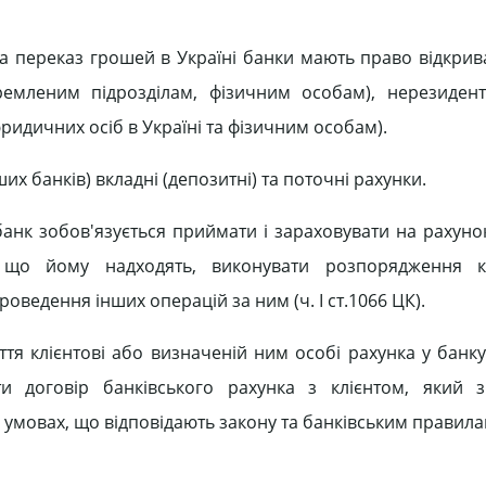
 та переказ грошей в Україні банки мають право відкри
ремленим підрозділам, фізичним особам), нерезиден
дичних осіб в Україні та фізичним особам).
их банків) вкладні (депозитні) та поточні рахунки.
банк зобов'язується приймати і зараховувати на рахунок
и, що йому надходять, виконувати розпорядження к
роведення інших операцій за ним (ч. І ст.1066 ЦК).
ття клієнтові або визначеній ним особі рахунка у банк
и договір банківського рахунка з клієнтом, який з
умовах, що відповідають закону та банківським правила