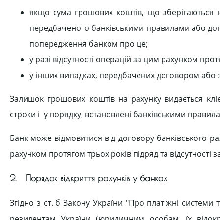
якщо сума грошових коштів, що зберігаються н
передбаченого банківськими правилами або дого
попередження банком про це;
у разі відсутності операцій за цим рахунком про
у інших випадках, передбачених договором або 
Залишок грошових коштів на рахунку видається кліє
строки і у порядку, встановлені банківськими правил
Банк може відмовитися від договору банківського раху
рахунком протягом трьох років підряд та відсутності 
2. Порядок відкриття рахунків у банках
Згідно з ст. б Закону України "Про платіжні системи
резидентам України (юридичним особам, їх відок