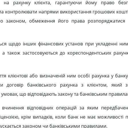
 на рахунку клієнта, гарантуючи йому право без
та контролювати напрями використання грошових коштів
або законом, обмеження його права розпоряджатися
ться щодо інших фінансових установ при укладенні ни
ї, а також застосовуються до кореспондентських рахунк
ття клієнтові або визначеній ним особі рахунка у банк
и договір банківського рахунка з клієнтом, який з
умовах, що відповідають закону та банківським правила
, вчинення відповідних операцій за яким передбаче
ензією, крім випадків, коли банк не має можливості 
пускається законом чи банківськими правилами.