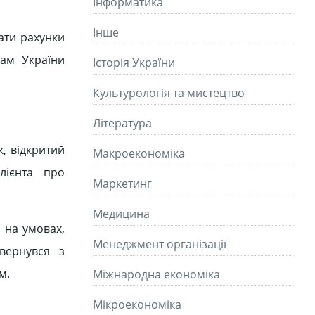
Інформатика
Інше
вати рахунки
там України
Історія України
Культурологія та мистецтво
Літературa
, відкритий
Макроекономіка
лієнта про
Маркетинг
Медицина
у на умовах,
Менеджмент організації
вернувся з
м.
Міжнародна економіка
Мікроекономіка