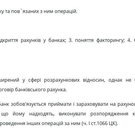
ку та пов`язаних з ним операцій.
криття рахунків у банках; 3. поняття факторингу; 4. б
ширений у сфері розрахункових відносин, однак не 
говір банківського рахунка.
банк зобов'язується приймати і зараховувати на рахунок
и, що йому надходять, виконувати розпорядження к
роведення інших операцій за ним (ч. І ст.1066 ЦК).