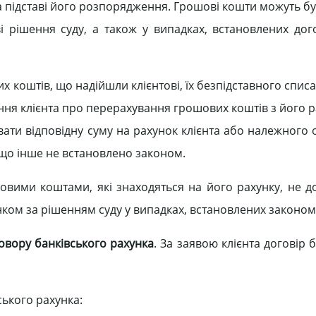
а підставі його розпорядження. Грошові кошти можуть бу
і рішення суду, а також у випадках, встановлених до
х коштів, що надійшли клієнтові, їх безпідставного спи
ня клієнта про перерахування грошових коштів з його р
ати відповідну суму на рахунок клієнта або належного 
кщо інше не встановлено законом.
ими коштами, які знаходяться на його рахунку, не до
ом за рішенням суду у випадках, встановлених законом
овору банківського
рахунка
. За заявою клієнта договір 
ького рахунка: