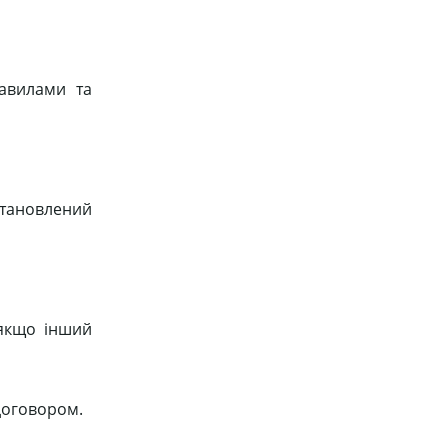
равилами та
тановлений
 якщо інший
договором.