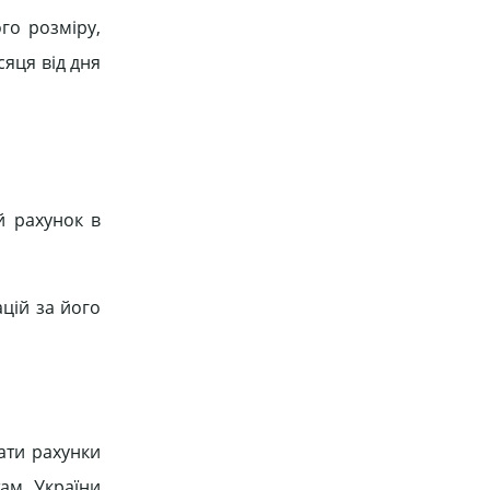
го розміру,
яця від дня
й рахунок в
ацій за його
вати рахунки
там України