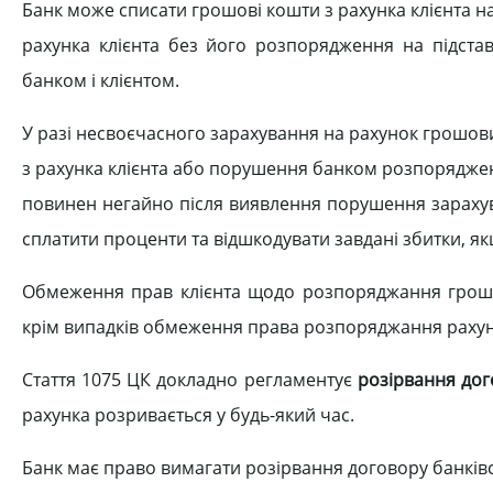
Банк може списати грошові кошти з рахунка клієнта н
рахунка клієнта без його розпорядження на підстав
банком і клієнтом.
У разі несвоєчасного зарахування на рахунок грошови
з рахунка клієнта або порушення банком розпоряджен
повинен негайно після виявлення порушення зарахув
сплатити проценти та відшкодувати завдані збитки, я
Обмеження прав клієнта щодо розпоряджання грошов
крім випадків обмеження права розпоряджання рахунк
Стаття 1075 ЦК докладно регламентує
розірвання дог
рахунка розривається у будь-який час.
Банк має право вимагати розірвання договору банківс