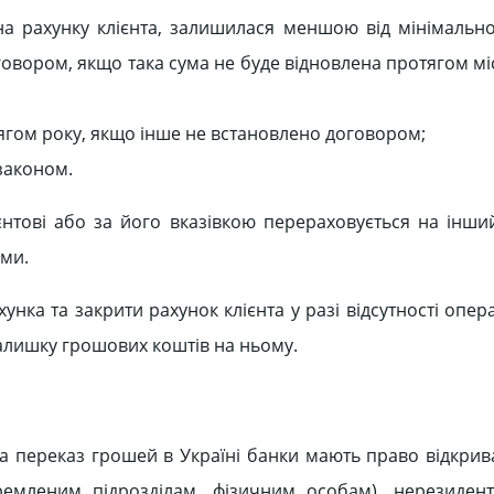
а рахунку клієнта, залишилася меншою від мінімально
вором, якщо така сума не буде відновлена протягом міс
тягом року, якщо інше не встановлено договором;
законом.
нтові або за його вказівкою перераховується на інши
ами.
нка та закрити рахунок клієнта у разі відсутності опер
залишку грошових коштів на ньому.
 та переказ грошей в Україні банки мають право відкри
ремленим підрозділам, фізичним особам), нерезиден