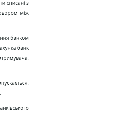
ти списані з
говором між
сання банком
ахунка банк
отримувача,
пускається,
.
банківського