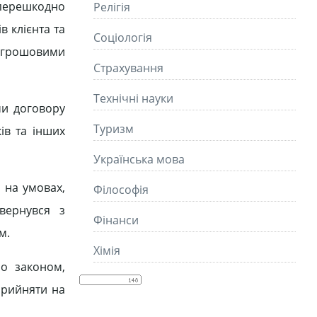
перешкодно
Релігія
 клієнта та
Соціологія
 грошовими
Страхування
Технічні науки
ми договору
Туризм
ів та інших
Українська мова
у на умовах,
Філософія
вернувся з
Фінанси
м.
Хімія
но законом,
прийняти на