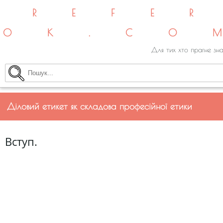
REFE
OK.CO
Для тих хто прагне зна
Діловий етикет як складова професійної етики
Вступ.