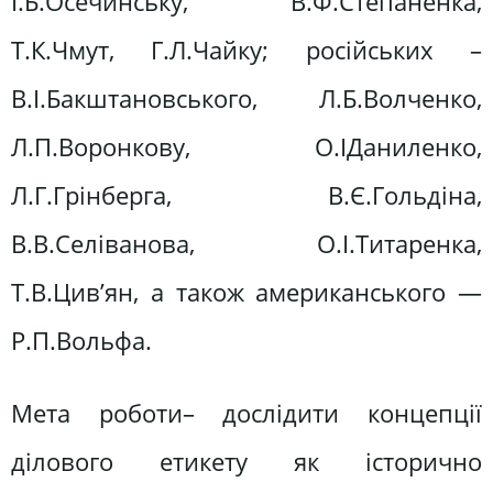
І.Б.Осечинську, В.Ф.Степаненка,
Т.К.Чмут, Г.Л.Чайку; російських –
В.І.Бакштановського, Л.Б.Волченко,
Л.П.Воронкову, О.ІДаниленко,
Л.Г.Грінберга, В.Є.Гольдіна,
В.В.Селіванова, О.І.Титаренка,
Т.В.Цив’ян, а також американського —
Р.П.Вольфа.
Мета роботи– дослідити концепції
ділового етикету як історично