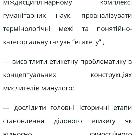
міждисциплінарному комплексі
гуманітарних наук, проаналізувати
термінологічні межі та понятійно-
категоріальну галузь “етикету” ;
— висвітлити етикетну проблематику в
концептуальних конструкціях
мислителів минулого;
— дослідити головні історичні етапи
становлення ділового етикету як
відносно самостійного