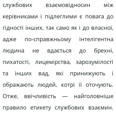
службових взаємовідносин між
керівниками і підлеглими є повага до
гідності інших, так само як і до власної,
адже по-справжньому інтелігентна
людина не вдається до брехні,
пихатості, лицемірства, зарозумілості
та інших вад, які принижують і
ображають людей, котрі її оточують.
Отже, ввічливість — найголовніше
правило етикету службових взаємин.