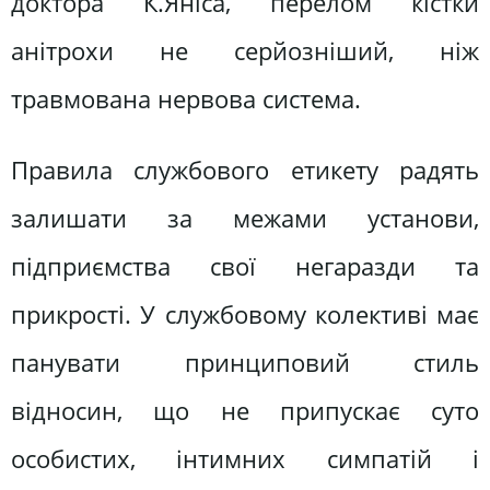
доктора К.Яніса, перелом кістки
анітрохи не серйозніший, ніж
травмована нервова система.
Правила службового етикету радять
залишати за межами установи,
підприємства свої негаразди та
прикрості. У службовому колективі має
панувати принциповий стиль
відносин, що не припускає суто
особистих, інтимних симпатій і