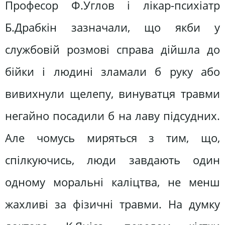
Професор Ф.Углов і лікар-психіатр
Б.Драбкін зазначали, що якби у
службовій розмові справа дійшла до
бійки і людині зламали б руку або
вивихнули щелепу, винуватця травми
негайно посадили б на лаву підсудних.
Але чомусь миряться з тим, що,
спілкуючись, люди завдають один
одному моральні каліцтва, не менш
жахливі за фізичні травми. На думку