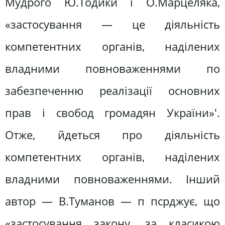
Мудрого Ю.Тодики і О.Марцеляка,
«застосування — це діяльність
компетентних органів, наділених
владними повноваженнями по
забезпеченню реалізації основних
прав і свобод громадян України»'.
Отже, йдеться про діяльність
компетентних органів, наділених
владними повноваженнями. Інший
автор — В.Туманов — п псрджує, що
«застосування закону, за класикою