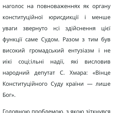
наголос на повноваженнях як органу
конституційної юрисдикції і менше
уваги звернуто н;і здійснення цієї
функції саме Судом. Разом з тим був
високий громадський ентузіазм і не
иікі соці;ільні надії, які висловив
народний депутат С. Хмара: «Вінце
Конституційного Суду країни — лише
Бог».
Головною проблемою, з якою зіткнувся