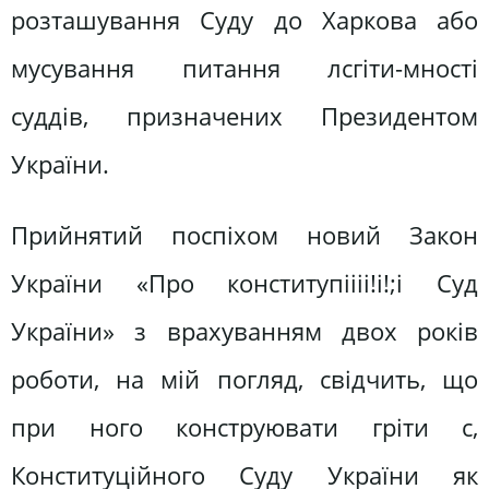
розташування Суду до Харкова або
мусування питання лсгіти-мності
суддів, призначених Президентом
України.
Прийнятий поспіхом новий Закон
України «Про конститупіііі!і!;і Суд
України» з врахуванням двох років
роботи, на мій погляд, свідчить, що
при ного конструювати гріти с,
Конституційного Суду України як