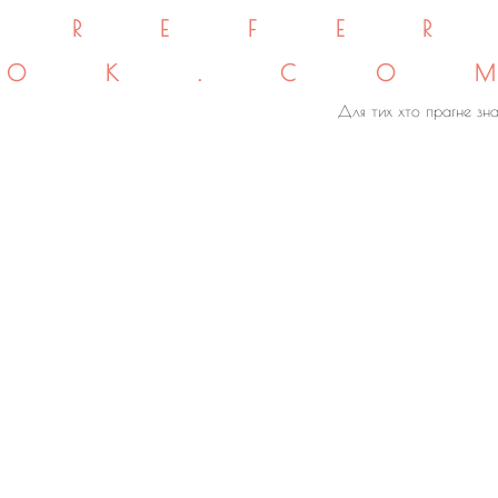
REFE
OK.CO
Для тих хто прагне зна