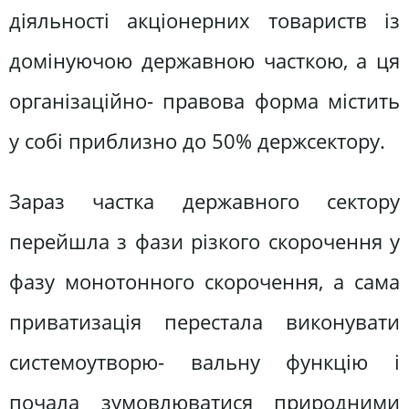
діяльності акціонерних товариств із
домінуючою державною часткою, а ця
організаційно- правова форма містить
у собі приблизно до 50% держсектору.
Зараз частка державного сектору
перейшла з фази різкого скорочення у
фазу монотонного скорочення, а сама
приватизація перестала виконувати
системоутворю- вальну функцію і
почала зумовлюватися природними