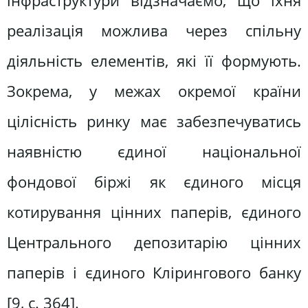
інфраструктури відзначаємо, що їхня
реалізація можлива через спільну
діяльність елементів, які її формують.
Зокрема, у межах окремої країни
цілісність ринку має забезпечуватись
наявністю єдиної національної
фондової біржі як єдиного місця
котирування цінних паперів, єдиного
Центрального депозитарію цінних
паперів і єдиного Клірингового банку
[9, с. 364].