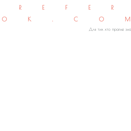
REFE
OK.CO
Для тих хто прагне зна