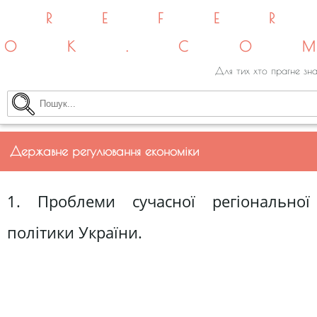
REFE
OK.CO
Для тих хто прагне зна
Державне регулювання економіки
1. Проблеми сучасної регіональної
політики України.