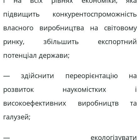
і на всіх рівнях економіки, яка
підвищить конкурентоспроможність
власного виробництва на світовому
ринку, збільшить експортний
потенціал держави;
— здійснити переорієнтацію на
розвиток наукомістких і
високоефективних виробництв та
галузей;
— екологізувати