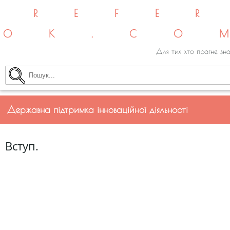
REFE
OK.CO
Для тих хто прагне зна
Державна підтримка інноваційної діяльності
Вступ.