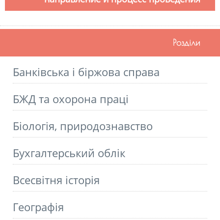
Розділи
Банківська і біржова справа
БЖД та охорона праці
Біологія, природознавство
Бухгалтерський облік
Всесвітня історія
Географія