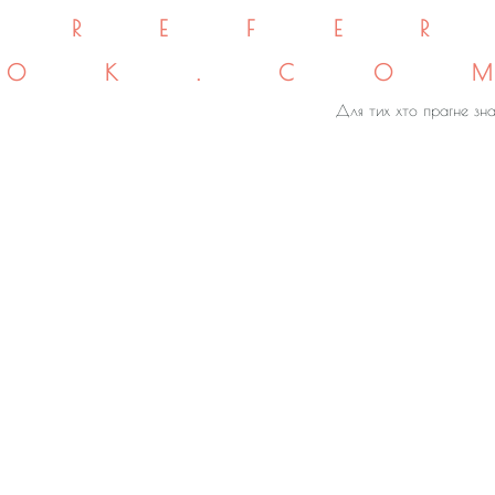
REFE
OK.CO
Для тих хто прагне зна