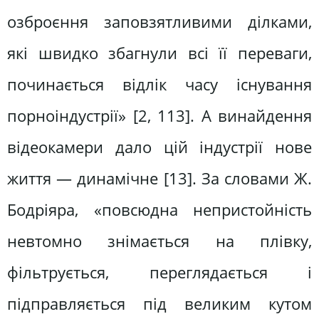
озброєння заповзятливими ділками,
які швидко збагнули всі її переваги,
починається відлік часу існування
порноіндустрії» [2, 113]. А винайдення
відеокамери дало цій індустрії нове
життя — динамічне [13]. За словами Ж.
Бодріяра, «повсюдна непристойність
невтомно знімається на плівку,
фільтрується, переглядається і
підправляється під великим кутом