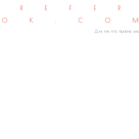
REFE
OK.CO
Для тих хто прагне зна