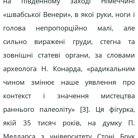
на південному заході Німеччині
«швабської Венери», в якої руки, ноги і
голова непропорційно малі, але
сильно виражені груди, стегна та
зовнішні статеві органи, за словами
археолога Н. Конарда, «радикальним
чином змінює наше уявлення про
контекст і значення мистецтва
раннього палеоліту» [3]. Ця фігурка,
якій 35 тисяч років, на думку П.
Мелларса з університету Стоні Брук