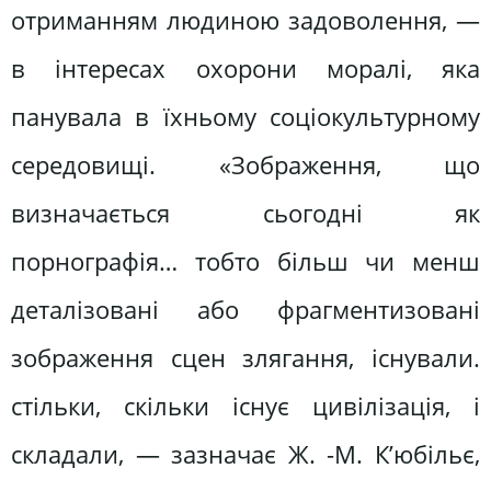
отриманням людиною задоволення, —
в інтересах охорони моралі, яка
панувала в їхньому соціокультурному
середовищі. «Зображення, що
визначається сьогодні як
порнографія… тобто більш чи менш
деталізовані або фрагментизовані
зображення сцен злягання, існували.
стільки, скільки існує цивілізація, і
складали, — зазначає Ж. -М. К’юбільє,