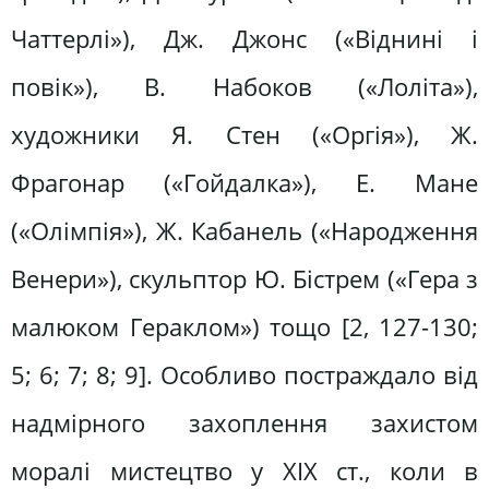
Чаттерлі»), Дж. Джонс («Віднині і
повік»), В. Набоков («Лоліта»),
художники Я. Стен («Оргія»), Ж.
Фрагонар («Гойдалка»), Е. Мане
(«Олімпія»), Ж. Кабанель («Народження
Венери»), скульптор Ю. Бістрем («Гера з
малюком Гераклом») тощо [2, 127-130;
5; 6; 7; 8; 9]. Особливо постраждало від
надмірного захоплення захистом
моралі мистецтво у ХІХ ст., коли в