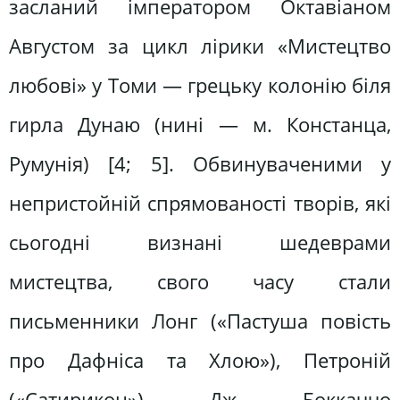
засланий імператором Октавіаном
Августом за цикл лірики «Мистецтво
любові» у Томи — грецьку колонію біля
гирла Дунаю (нині — м. Констанца,
Румунія) [4; 5]. Обвинуваченими у
непристойній спрямованості творів, які
сьогодні визнані шедеврами
мистецтва, свого часу стали
письменники Лонг («Пастуша повість
про Дафніса та Хлою»), Петроній
(«Сатирикон»), Дж. Боккаччо