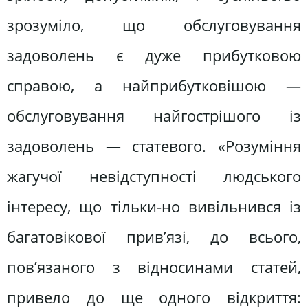
зрозуміло, що обслуговування
задоволень є дуже прибутковою
справою, а найприбутковішою —
обслуговування найгострішого із
задоволень — статевого. «Розуміння
жагучої невідступності людського
інтересу, що тільки-но вивільнився із
багатовікової прив’язі, до всього,
пов’язаного з відносинами статей,
привело до ще одного відкриття: