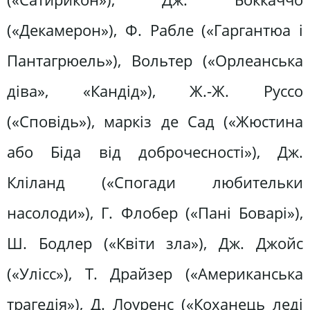
(«Декамерон»), Ф. Рабле («Гаргантюа і
Пантагрюель»), Вольтер («Орлеанська
діва», «Кандід»), Ж.-Ж. Руссо
(«Сповідь»), маркіз де Сад («Жюстина
або Біда від доброчесності»), Дж.
Кліланд («Спогади любительки
насолоди»), Г. Флобер («Пані Боварі»),
Ш. Бодлер («Квіти зла»), Дж. Джойс
(«Улісс»), Т. Драйзер («Американська
трагедія»), Д. Лоуренс («Коханець леді