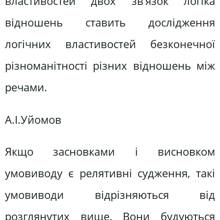
властивостей двох зв’язок логіка
відношень ставить дослідження
логічних властивостей безконечної
різноманітності різних відношень між
речами.
А.І.Уйомов
Якщо засновками і висновком
умовиводу є релятивні судження, такі
умовиводи відрізняються від
розглянутих вище. Вони будуються