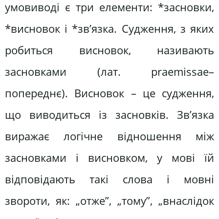
умовиводі є три елементи: *засновки,
*висновок і *зв’язка. Судження, з яких
робиться висновок, називають
засновками (лат. praemissae–
попереднє). Висновок – це судження,
що виводиться із засновків. Зв’язка
виражає логічне відношення між
засновками і висновком, у мові їй
відповідають такі слова і мовні
звороти, як: „отже”, „тому”, „внаслідок