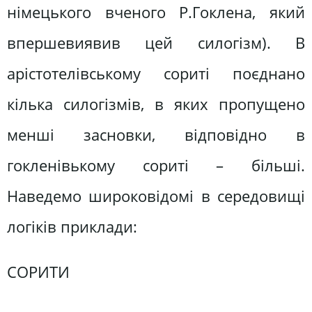
німецького вченого Р.Гоклена, який
впершeвиявив цей силогізм). В
арістотелівському сориті поєднано
кілька силогізмів, в яких пропущено
менші засновки, відповідно в
гокленівькому сориті – більші.
Наведемо широковідомі в середовищі
логіків приклади:
СОРИТИ