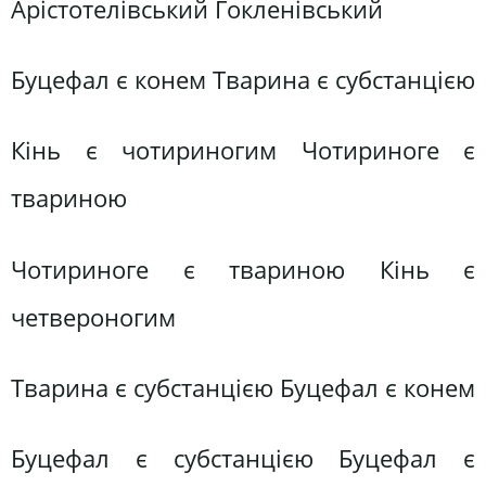
Арістотелівський Гокленівський
Буцефал є конем Тварина є субстанцією
Кінь є чотириногим Чотириноге є
твариною
Чотириноге є твариною Кінь є
четвероногим
Тварина є субстанцією Буцефал є конем
Буцефал є субстанцією Буцефал є