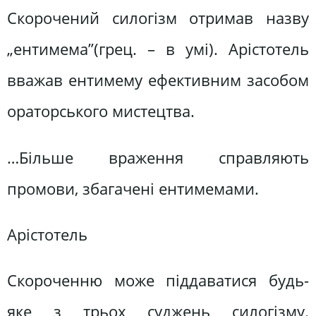
Скорочений силогізм отримав назву
„ентимема”(грец. – в умі). Арістотель
вважав ентимему ефективним засобом
ораторського мистецтва.
…Більше враження справляють
промови, збагачені ентимемами.
Арістотель
Скороченню може піддаватися будь-
яке з трьох суджень силогізму.