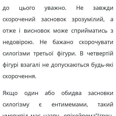
до цього уважно. Не завжди
скорочений засновок зрозумілий, а
отже і висновок може сприйматись з
недовірою. Не бажано скорочувати
силогізми третьої фігури. В четвертій
фігурі взагалі не допускаються будь-які
скорочення.
Якщо один або обидва засновки
силогізму є ентимемами, такий
умовивід має назву „епіхейрема”(грец.