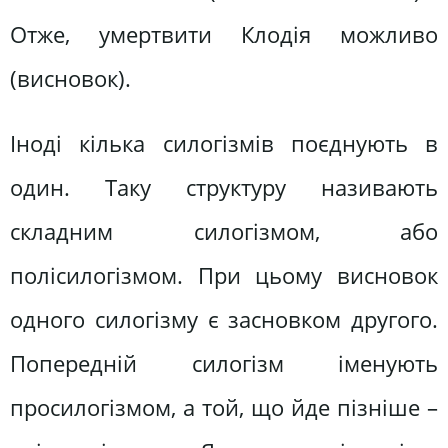
Отже, умертвити Клодія можливо
(висновок).
Іноді кілька силогізмів поєднують в
один. Таку структуру називають
складним силогізмом, або
полісилогізмом. При цьому висновок
одного силогізму є засновком другого.
Попередній силогізм іменують
просилогізмом, а той, що йде пізніше –