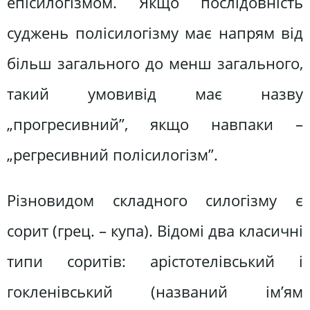
епісилогізмом. Якщо послідовність
суджень полісилогізму має напрям від
більш загального до менш загального,
такий умовивід має назву
„прогресивний”, якщо навпаки –
„регресивний полісилогізм”.
Різновидом складного силогізму є
сорит (грец. – купа). Відомі два класичні
типи соритів: арістотелівський і
гокленівський (названий ім’ям