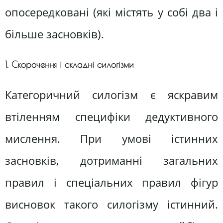
опосередковані (які містять у собі два і
більше засновків).
1. Скорочення і складні силогізми
Категоричний силогізм є яскравим
втіленням специфіки дедуктивного
мислення. При умові істинних
засновків, дотриманні загальних
правил і спеціальних правил фігур
висновок такого силогізму істинний.