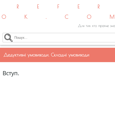
REFE
OK.CO
Для тих хто прагне зна
Дедуктивні умовиводи. Складні умовиводи
Вступ.