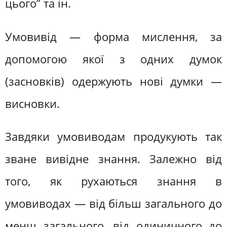
цього” та ін.
Умовивід — форма мислення, за
допомогою якої з одних думок
(засновків) одержують нові думки —
висновки.
Завдяки умовиводам продукують так
зване вивідне знання. Залежно від
того, як рухаються знання в
умовиводах — від більш загального до
менш загального, від одиничного до