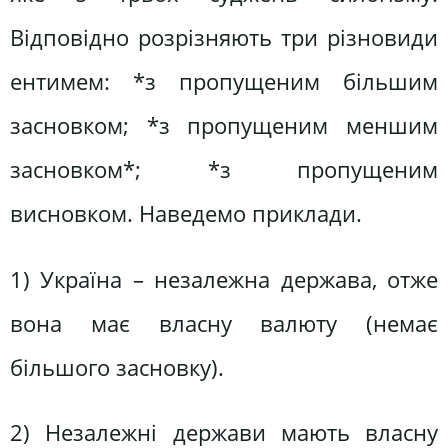
Відповідно розрізняють три різновиди
ентимем: *з пропущеним більшим
засновком; *з пропущеним меншим
засновком*; *з пропущеним
висновком. Наведемо приклади.
1) Україна – незалежна держава, отже
вона має власну валюту (немає
більшого засновку).
2) Незалежні держави мають власну