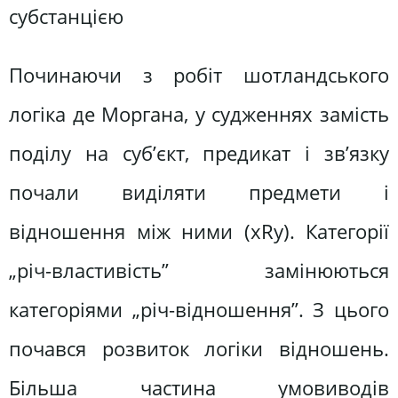
субстанцією
Починаючи з робіт шотландського
логіка де Моргана, у судженнях замість
поділу на суб’єкт, предикат і зв’язку
почали виділяти предмети і
відношення між ними (xRy). Категорії
„річ-властивість” замінюються
категоріями „річ-відношення”. З цього
почався розвиток логіки відношень.
Більша частина умовиводів