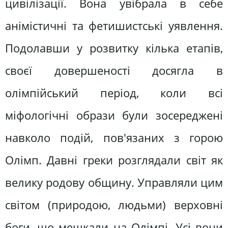
цивілізації. Вона увібрала в себе
анімістичні та фетишистські уявлення.
Подолавши у розвитку кілька етапів,
своєї довершеності досягла в
олімпійський період, коли всі
міфологічні образи були зосереджені
навколо подій, пов'язаних з горою
Олімп. Давні греки розглядали світ як
велику родову общину. Управляли цим
світом (природою, людьми) верховні
боги, що мешкали на Олімпі. Усі вони