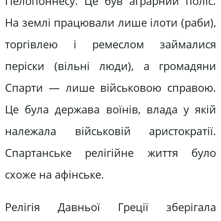
Пелопоннесу. Це був аграрний поліс.
На землі працювали лише ілоти (раби),
торгівлею і ремеслом займалися
періски (вільні люди), а громадяни
Спарти — лише військовою справою.
Це була держава воїнів, влада у якій
належала військовій аристократії.
Спартанське релігійне життя було
схоже на афінське.
Релігія Давньої Греції зберігала