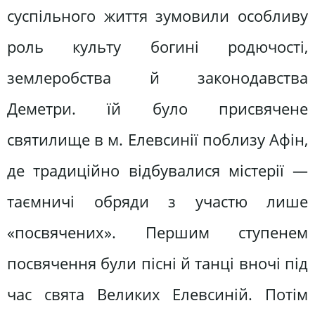
суспільного життя зумовили особливу
роль культу богині родючості,
землеробства й законодавства
Деметри. їй було присвячене
святилище в м. Елевсинії поблизу Афін,
де традиційно відбувалися містерії —
таємничі обряди з участю лише
«посвячених». Першим ступенем
посвячення були пісні й танці вночі під
час свята Великих Елевсиній. Потім