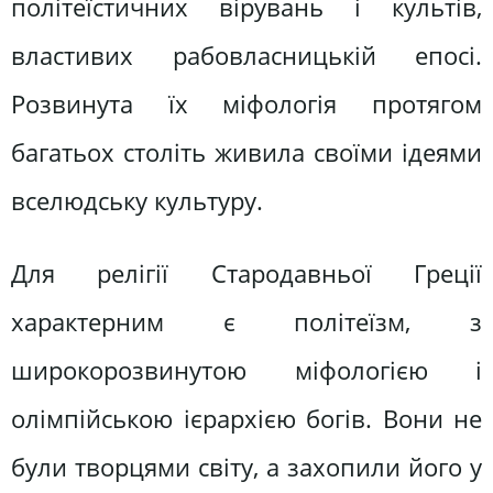
політеїстичних вірувань і культів,
властивих рабовласницькій епосі.
Розвинута їх міфологія протягом
багатьох століть живила своїми ідеями
вселюдську культуру.
Для релігії Стародавньої Греції
характерним є політеїзм, з
широкорозвинутою міфологією і
олімпійською ієрархією богів. Вони не
були творцями світу, а захопили його у