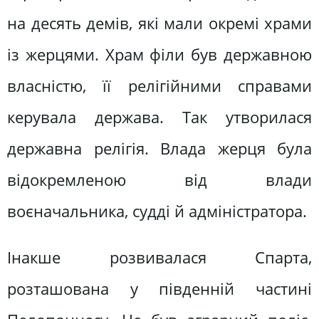
на десять демів, які мали окремі храми
із жерцями. Храм філи був державною
власністю, її релігійними справами
керувала держава. Так утворилася
державна релігія. Влада жерця була
відокремленою від влади
воєначальника, судді й адміністратора.
Інакше розвивалася Спарта,
розташована у південній частині