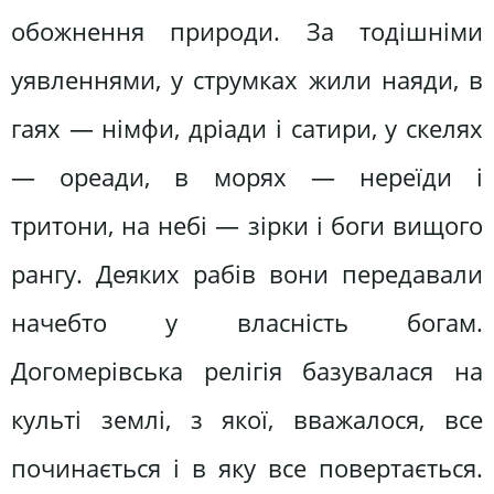
обожнення природи. За тодішніми
уявленнями, у струмках жили наяди, в
гаях — німфи, дріади і сатири, у скелях
— ореади, в морях — нереїди і
тритони, на небі — зірки і боги вищого
рангу. Деяких рабів вони передавали
начебто у власність богам.
Догомерівська релігія базувалася на
культі землі, з якої, вважалося, все
починається і в яку все повертається.