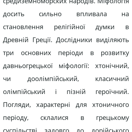
средиземноморских народів. Міфологія
досить сильно впливала на
становлення релігійної думки в
Древній Греції. Дослідники виділяють
три основних періоди в розвитку
давньогрецької міфології: хтонічний,
чи доолімпійський, класичний
олімпійський і пізній героїчний.
Погляди, характерні для хтоничного
періоду, склалися в грецькому
суспільстві задовго до дорійського