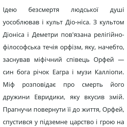
Ідею безсмертя людської душі
уособлював і культ Діо-ніса. З культом
Діоніса і Деметри пов'язана релігійно-
філософська течія орфізм, яку, начебто,
заснував міфічний співець Орфей —
син бога річок Еагра і музи Калліопи.
Міф розповідає про смерть його
дружини Евридики, яку вкусив змій.
Прагнучи повернути її до життя, Орфей,
спустився у підземне царство і грою на