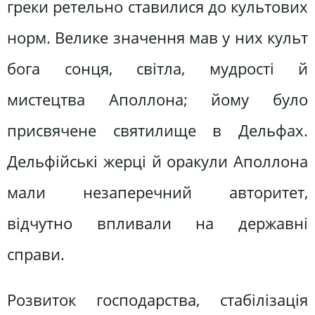
греки ретельно ставилися до культових
норм. Велике значення мав у них культ
бога сонця, світла, мудрості й
мистецтва Аполлона; йому було
присвячене святилище в Дельфах.
Дельфійські жерці й оракули Аполлона
мали незаперечний авторитет,
відчутно впливали на державні
справи.
Розвиток господарства, стабілізація