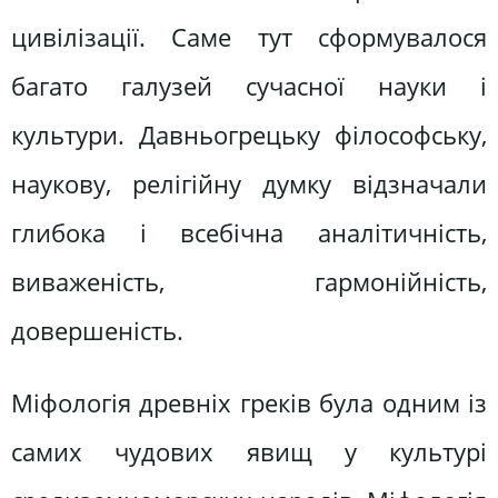
цивілізації. Саме тут сформувалося
багато галузей сучасної науки і
культури. Давньогрецьку філософську,
наукову, релігійну думку відзначали
глибока і всебічна аналітичність,
виваженість, гармонійність,
довершеність.
Міфологія древніх греків була одним із
самих чудових явищ у культурі