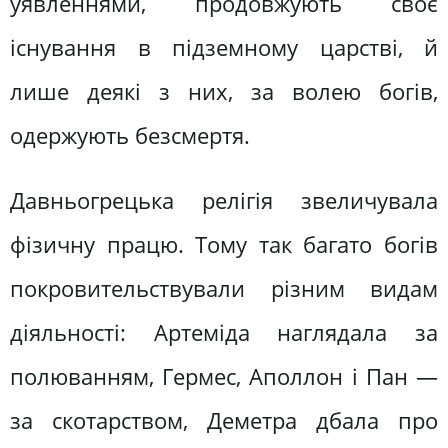
уявленнями, продовжують своє
існування в підземному царстві, й
лише деякі з них, за волею богів,
одержують безсмертя.
Давньогрецька релігія звеличувала
фізичну працю. Тому так багато богів
покровительствували різним видам
діяльності: Артеміда наглядала за
полюванням, Гермес, Аполлон і Пан —
за скотарством, Деметра дбала про