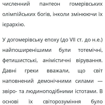
численний пантеон гомерівських
олімпійських богів, інколи змінюючи їх
ієрархію.
У догомерівську епоху (до VII ст. до н.е.)
найпоширенішими були тотемічні,
фетишистські, анімістичні вірування.
Давні греки вважали, що світ
наповнений демонічними силами —
звіро- та людиноподібними істотами. В
основі їх світорозуміння було