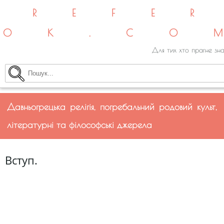
REFE
OK.CO
Для тих хто прагне зна
Давньогрецька релігія, погребальний родовий культ,
літературні та філософські джерела
Вступ.