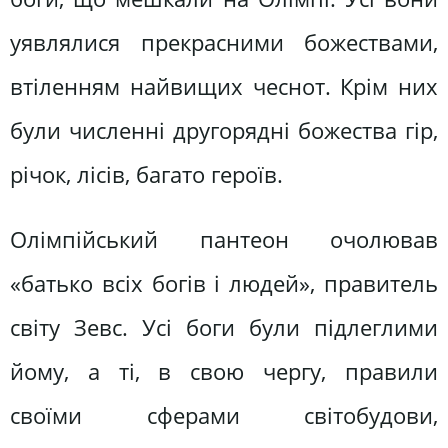
уявлялися прекрасними божествами,
втіленням найвищих чеснот. Крім них
були численні другорядні божества гір,
річок, лісів, багато героїв.
Олімпійський пантеон очолював
«батько всіх богів і людей», правитель
світу Зевс. Усі боги були підлеглими
йому, а ті, в свою чергу, правили
своїми сферами світобудови,