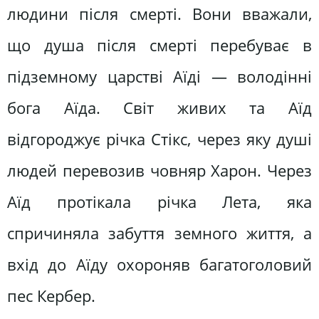
людини після смерті. Вони вважали,
що душа після смерті перебуває в
підземному царстві Аїді — володінні
бога Аїда. Світ живих та Аїд
відгороджує річка Стікс, через яку душі
людей перевозив човняр Харон. Через
Аїд протікала річка Лета, яка
спричиняла забуття земного життя, а
вхід до Аїду охороняв багатоголовий
пес Кербер.