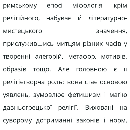
римському епосі міфологія, крім
релігійного, набуває й літературно-
мистецького значення,
прислужившись митцям різних часів у
творенні алегорій, метафор, мотивів,
образів тощо. Але головною є її
релігієтворча роль: вона стає основою
уявлень, зумовлює фетишизм і магію
давньогрецької релігії. Виховані на
суворому дотриманні законів і норм,