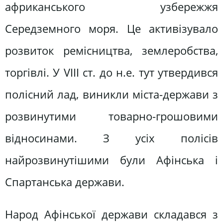
африканського узбережжя
Середземного моря. Це активізувало
розвиток ремісництва, землеробства,
торгівлі. У VIII ст. до н.е. тут утвердився
полісний лад, виникли міста-держави з
розвинутими товарно-грошовими
відносинами. З усіх полісів
найрозвинутішими були Афінська і
Спартанська держави.
Народ Афінської держави складався з