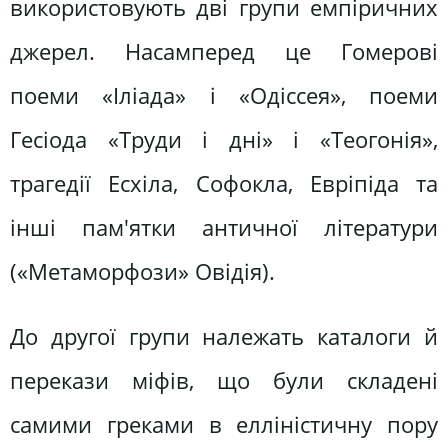
використовують дві групи емпіричних
джерел. Насамперед це Гомерові
поеми «Іліада» і «Одіссея», поеми
Гесіода «Труди і дні» і «Теогонія»,
трагедії Есхіла, Софокла, Евріпіда та
інші пам'ятки античної літератури
(«Метаморфози» Овідія).
До другої групи належать каталоги й
перекази міфів, що були складені
самими греками в елліністичну пору