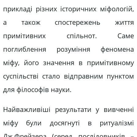
прикладі різних історичних міфологій,
а також спостережень життя
примітивних спільнот. Саме
поглиблення розуміння феномена
міфу, його значення в примітивному
суспільстві стало відправним пунктом
для філософів науки.
Найважливіші результати у вивченні
міфу були досягнуті в ритуалізмі
Дж.Фрейзера (серед послідовників –