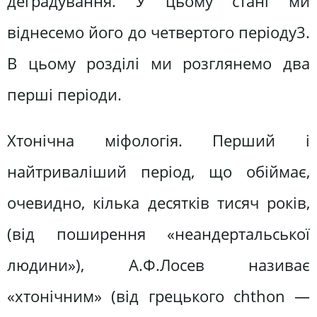
деградування. У цьому стані ми
віднесемо його до четвертого періоду3.
В цьому розділі ми розглянемо два
перші періоди.
Хтонічна міфологія. Перший і
найтриваліший період, що обіймає,
очевидно, кілька десятків тисяч років,
(від поширення «неандертальської
людини»), А.Ф.Лосев називає
«хтонічним» (від грецького chthon —