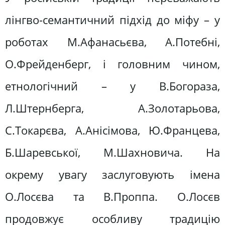
лінгво-семантичний підхід до міфу – у
роботах М.Афанасьєва, А.Потебні,
О.Фрейденберг, і головним чином,
етнологічний – у В.Богораза,
Л.Штернберга, А.Золотарьова,
С.Токарєва, А.Анісімова, Ю.Францева,
Б.Шаревської, М.Шахновича. На
окрему увагу заслуговують імена
О.Лосєва та В.Проппа. О.Лосєв
продовжує особливу традицію