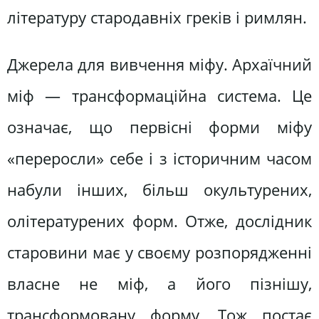
літературу стародавніх греків і римлян.
Джерела для вивчення міфу. Архаїчний
міф — трансформаційна система. Це
означає, що первісні форми міфу
«переросли» себе і з історичним часом
набули інших, більш окультурених,
олітературених форм. Отже, дослідник
старовини має у своєму розпорядженні
власне не міф, а його пізнішу,
трансформовану форму. Тож постає