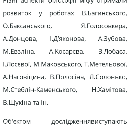
Різні аспекти філософії міфу отримали
розвиток у роботах В.Багинського,
О.Баксанського, Я.Голосовкера,
А.Донцова, І.Д‘яконова, А.Зубова,
М.Евзліна, А.Косарєва, В.Лобаса,
І.Лосєвої, М.Маковського, Т.Метельової,
А.Наговіцина, В.Полосіна, Л.Солонько,
М.Стеблін-Каменського, Н.Хамітова,
В.Щукіна та ін.
Об'єктом дослідженнявиступають