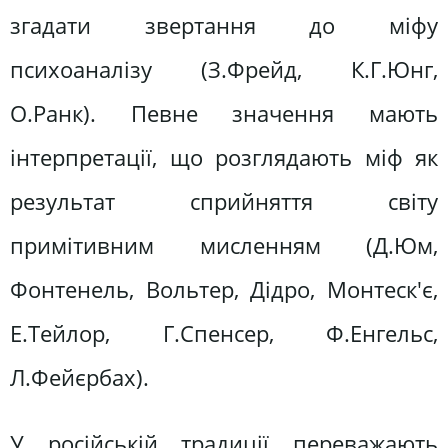
згадати звертання до міфу
психоаналізу (З.Фрейд, К.Г.Юнг,
О.Ранк). Певне значення мають
інтерпретації, що розглядають міф як
результат сприйняття світу
примітивним мисленням (Д.Юм,
Фонтенель, Вольтер, Дідро, Монтеск'є,
Е.Тейлор, Г.Спенсер, Ф.Енгельс,
Л.Фейєрбах).
У російській традиції переважають