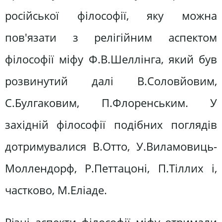
російської філософії, яку можна
пов'язати з релігійним аспектом
філософії міфу Ф.В.Шеллінга, який був
розвинутий далі В.Соловйовим,
С.Булгаковим, П.Флоренським. У
західній філософії подібних поглядів
дотримувалися В.Отто, У.Виламовиць-
Моллендорф, Р.Петтацоні, П.Тіллих і,
частково, М.Еліаде.