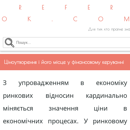
REFE
OK.CO
Для тих хто прагне зна
Ціноутворення і його місце у фінансовому керуванні
З упровадженням в економіку
ринкових відносин кардинально
міняється значення ціни в
економічних процесах. У ринковому