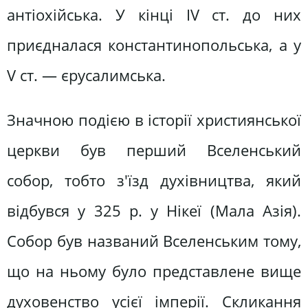
антіохійська. У кінці IV ст. до них
приєдналася константинопольська, а у
V ст. — єрусалимська.
Значною подією в історії християнської
церкви був перший Вселенський
собор, тобто з'їзд духівництва, який
відбувся у 325 р. у Нікеї (Мала Азія).
Собор був названий Вселенським тому,
що на ньому було представлене вище
духовенство усієї імперії. Скликання