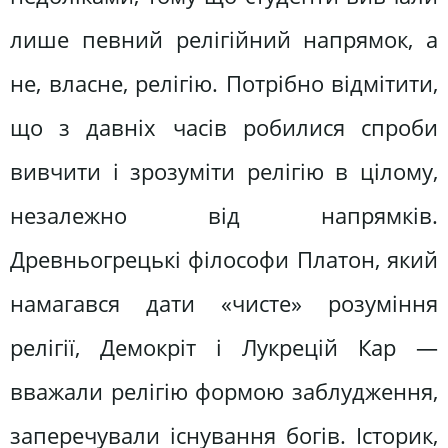
лише певний релігійний напрямок, а
не, власне, релігію. Потрібно відмітити,
що з давніх часів робилися спроби
вивчити і зрозуміти релігію в цілому,
незалежно від напрямків.
Древньогрецькі філософи Платон, який
намагався дати «чисте» розуміння
релігії, Демокріт і Лукрецій Кар —
вважали релігію формою заблудження,
заперечували існування богів. Історик,