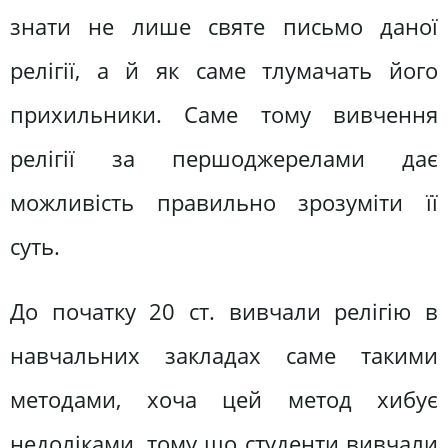
знати не лише святе письмо даної
релігії, а й як саме тлумачать його
прихильники. Саме тому вивчення
релігії за першоджерелами дає
можливість правильно зрозуміти її
суть.
До початку 20 ст. вивчали релігію в
навчальних закладах саме такими
методами, хоча цей метод хибує
недоліками, тому що студенти вивчали