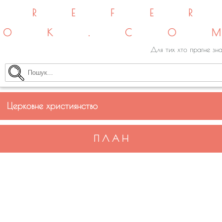
REFE
OK.CO
Для тих хто прагне зна
Церковне християнство
П Л А Н