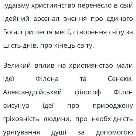
іудаїзму християнство перенесло в свій
ідейний арсенал вчення про єдиного
Бога, пришестя месії, створення світу за
шість днів, про кінець світу.
Великий вплив на християнство мали
ідеї Філона та Сенеки.
Александрійський філософ Філон
висунув ідеї про природжену
гріховність людини, про необхідність
урятування душі за допомогою