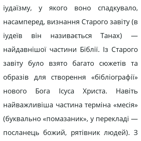
іудаїзму, у якого воно спадкувало,
насамперед, визнання Старого завіту (в
іудеїв він називається Танах) —
найдавнішої частини Біблії. Із Старого
завіту було взято багато сюжетів та
образів для створення «бібліографії»
нового Бога Ісуса Христа. Навіть
найважливіша частина терміна «месія»
(буквально «помазаник», у перекладі —
посланець божий, рятівник людей). З