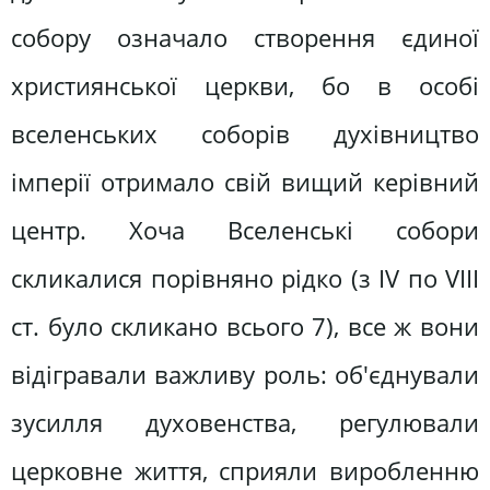
собору означало створення єдиної
християнської церкви, бо в особі
вселенських соборів духівництво
імперії отримало свій вищий керівний
центр. Хоча Вселенські собори
скликалися порівняно рідко (з IV по VIII
ст. було скликано всього 7), все ж вони
відігравали важливу роль: об'єднували
зусилля духовенства, регулювали
церковне життя, сприяли виробленню