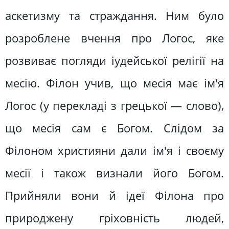
аскетизму та страждання. Ним було
розроблене вчення про Логос, яке
розвиває погляди іудейської релігії на
месію. Філон учив, що месія має ім'я
Логос (у перекладі з грецької — слово),
що месія сам є Богом. Слідом за
Філоном християни дали ім'я і своєму
месії і також визнали його Богом.
Прийняли вони й ідеї Філона про
природжену гріховність людей,