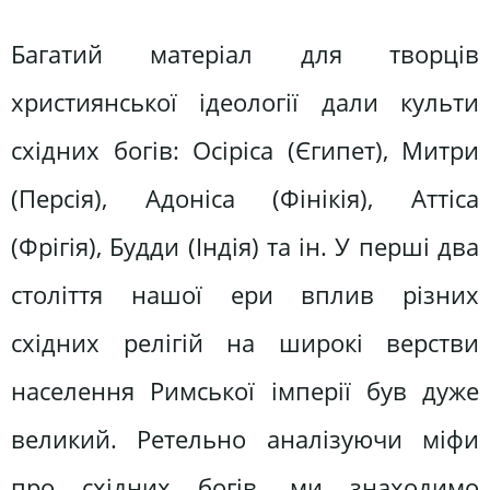
Багатий матеріал для творців
християнської ідеології дали культи
східних богів: Осіріса (Єгипет), Митри
(Персія), Адоніса (Фінікія), Аттіса
(Фрігія), Будди (Індія) та ін. У перші два
століття нашої ери вплив різних
східних релігій на широкі верстви
населення Римської імперії був дуже
великий. Ретельно аналізуючи міфи
про східних богів, ми знаходимо