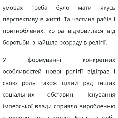
умовах треба було мати якусь
перспективу в житті. Та частина рабів і
пригноблених, котра відмовилася від
боротьби, знайшла розраду в релігії.
У формуванні конкретних
особливостей нової релігії відіграв і
свою роль також цілий ряд інших
соціальних обставин. Існування
імперської влади сприяло виробленню
уявлення про єдиного Бога на небі.