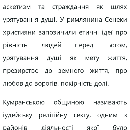
аскетизм та страждання як шлях
урятування душі. У римлянина Сенеки
християни запозичили етичні ідеї про
рівність людей перед Богом,
урятування душі як мету життя,
презирство до земного життя, про
любов до ворогів, покірність долі.
Кумранською общиною називають
іудейську релігійну секту, одним з
районів діяльності якої було