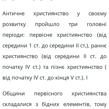
Античне християнство у своєму
розвитку пройшло три головні
періоди: первісне християнство (від
середини 1 ст. до середини II ст,), раннє
християнство (від середини II ст. до
початку IV ст.) та пізнє християнство (
від початку IV ст. до кінця V ст.). І
Общини первісного християнства
складалися з бідних елементів, тому