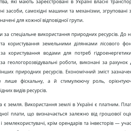
ва, які мають зареєстровані в Україні власні транспор
ні засоби, самохідні машини та механізми, згруповані 
начені для кожної відповідної групи.
и за спеціальне використання природних ресурсів. До н
 та користування земельними ділянками лісового фон
 за користування водами для потреб гідроенергетик
 за геологорозвідувальні роботи, виконані за рахунок
інших природних ресурсів. Економічний зміст зазначен
е лише фіскальну, а й стимулюючу роль, орієнтуючи
дних видів ресурсів.
а є земля. Використання землі в Україні є платним. Пла
ної плати, що визначається залежно від грошової оці
і землекористувачі, крім орендарів та інвесторів — уча