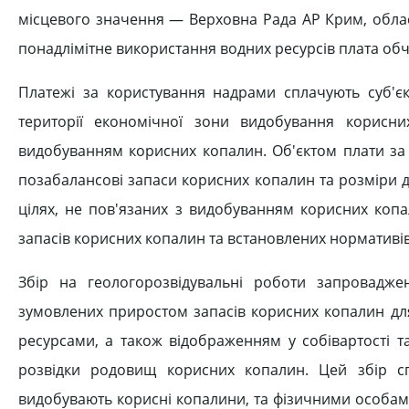
місцевого значення — Верховна Рада АР Крим, обласн
понадлімітне використання водних ресурсів плата обчис
Платежі за користування надрами сплачують суб'єк
території економічної зони видобування корисн
видобуванням корисних копалин. Об'єктом плати за 
позабалансові запаси корисних копалин та розміри 
цілях, не пов'язаних з видобуванням корисних коп
запасів корисних копалин та встановлених нормативів
Збір на геологорозвідувальні роботи запровадж
зумовлених приростом запасів корисних копалин дл
ресурсами, а також відображенням у собівартості т
розвідки родовищ корисних копалин. Цей збір сп
видобувають корисні копалини, та фізичними особами