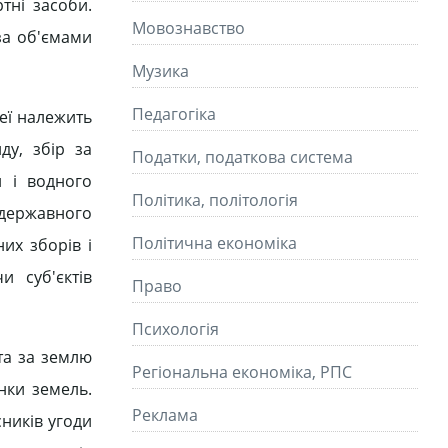
тні засоби.
Мовознавство
за об'ємами
Музика
Педагогіка
еї належить
ду, збір за
Податки, податкова система
и і водного
Політика, політологія
 державного
Політична економіка
их зборів і
 суб'єктів
Право
Психологія
та за землю
Регіональна економіка, РПС
нки земель.
Реклама
сників угоди