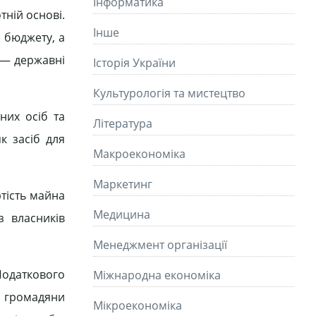
Інформатика
тній основі.
Інше
 бюджету, а
 — державні
Історія України
Культурологія та мистецтво
них осіб та
Літературa
к засіб для
Макроекономіка
Маркетинг
тість майна
Медицина
з власників
Менеджмент організації
Податкового
Міжнародна економіка
, громадяни
Мікроекономіка