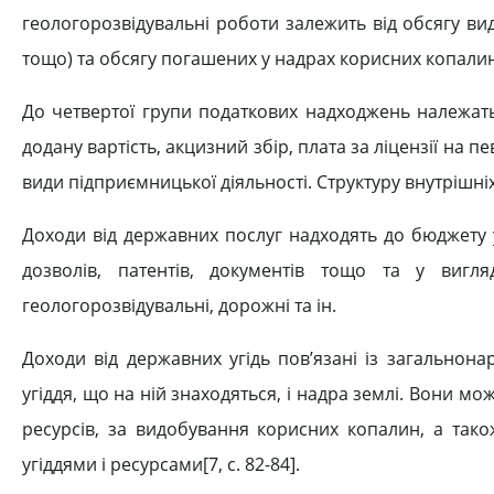
геологорозвідувальні роботи залежить від обсягу ви
тощо) та обсягу погашених у надрах корисних копалин
До четвертої групи податкових надходжень належать
додану вартість, акцизний збір, плата за ліцензії на п
види підприємницької діяльності. Структуру внутрішніх 
Доходи від державних послуг надходять до бюджету 
дозволів, патентів, документів тощо та у виг
геологорозвідувальні, дорожні та ін.
Доходи від державних угідь пов’язані із загальнона
угіддя, що на ній знаходяться, і надра землі. Вони мо
ресурсів, за видобування корисних копалин, а тако
угіддями і ресурсами[7, c. 82-84].