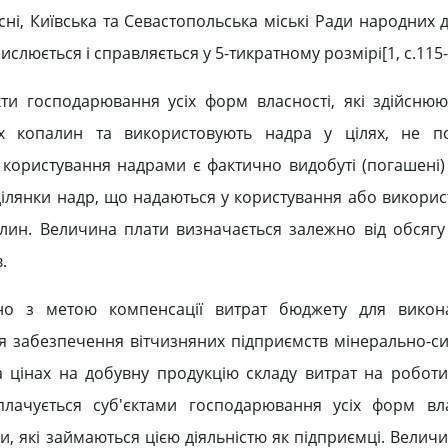
і, Київська та Севастопольська міські Ради народних де
люється і справляється у 5-тикратному розмірі[1, c.115-
ти господарювання усіх форм власності, які здійсню
их копалин та використовують надра у цілях, не по
користування надрами є фактично видобуті (погашені) 
ділянки надр, що надаються у користування або викорис
алин. Величина плати визначається залежно від обсяг
.
ено з метою компенсації витрат бюджету для викона
я забезпечення вітчизняних підприємств мінерально-
а цінах на добувну продукцію складу витрат на роботи
лачується суб'єктами господарювання усіх форм вла
, які займаються цією діяльністю як підприємці. Величи