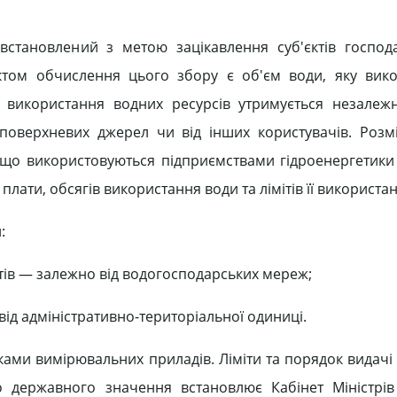
 встановлений з метою зацікавлення суб'єктів госпо
єктом обчислення цього збору є об'єм води, яку вик
 використання водних ресурсів утримується незалежн
поверхневих джерел чи від інших користувачів. Розм
, що використовуються підприємствами гідроенергетики
лати, обсягів використання води та лімітів її використан
:
тів — залежно від водогосподарських мереж;
ід адміністративно-територіальної одиниці.
ками вимірювальних приладів. Ліміти та порядок видачі
о державного значення встановлює Кабінет Міністрів