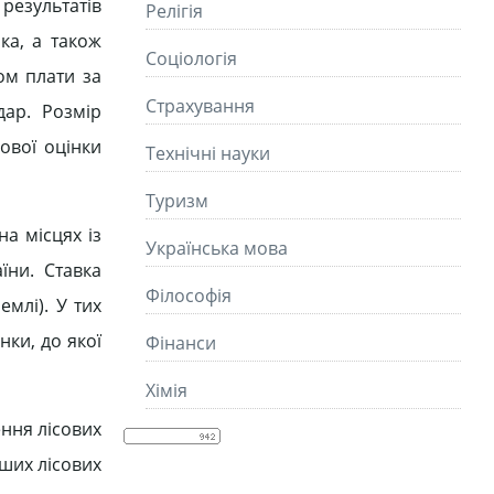
результатів
Релігія
ка, а також
Соціологія
том плати за
Страхування
дар. Розмір
ової оцінки
Технічні науки
Туризм
а місцях із
Українська мова
їни. Ставка
Філософія
емлі). У тих
нки, до якої
Фінанси
Хімія
ення лісових
нших лісових