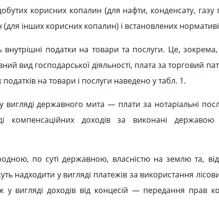
добутих корисних копалин (для нафти, конденсату, газу
 (для інших корисних копалин) і встановлених нормативі
 внутрішні податки на товари та послуги. Це, зокрема,
евний вид господарської діяльності, плата за торговий пат
податків на товари і послуги наведено у табл. 1.
у вигляді державного мита — плати за нотаріальні посл
ляді компенсаційних доходів за виконані державо
родною, по суті державною, власністю на землю та, від
жуть надходити у вигляді платежів за використання лісов
ж у вигляді доходів від концесій — передання прав к