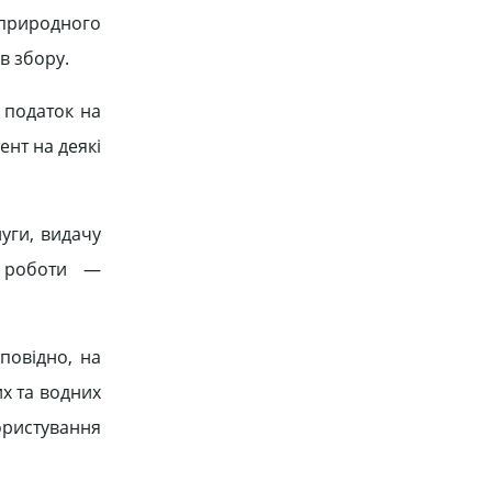
 природного
в збору.
 податок на
ент на деякі
уги, видачу
ю роботи —
повідно, на
их та водних
ористування