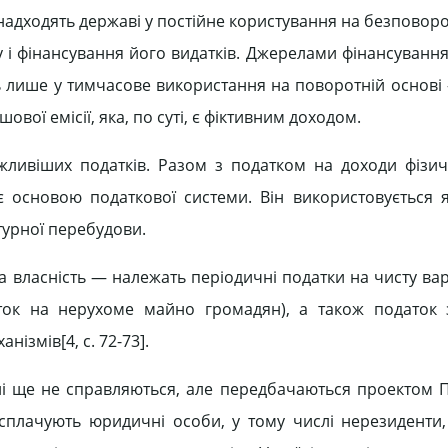
надходять державі у постійне користування на безповоро
 і фінансування його видатків. Джерелами фінансування
ь лише у тимчасове використання на поворотній основі
ої емісії, яка, по суті, є фіктивним доходом.
ливіших податків. Разом з податком на доходи фізич
 основою податкової системи. Він використовується я
уктурної перебудови.
а власність — належать періодичні податки на чисту вар
ток на нерухоме майно громадян), а також податок 
ізмів[4, c. 72-73].
їні ще не справляються, але передбачаються проектом 
 сплачують юридичні особи, у тому числі нерезиденти