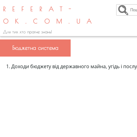
REFERAT-
OK.COM.UA
Для тих хто прагне знань!
Бюджетна система
1. Доходи бюджету від державного майна, угідь і послу