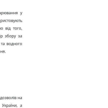
дарювання у
ористовують
о від того,
ір збору за
 та водного
ня.
 дозволів на
 України, а