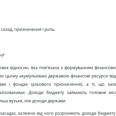
 склад, призначення і роль.
луг
ових відносин, яка пов'язана з формуванням фінансових
и цьому акумульовані державою фінансові ресурси від
ави і фондах цільового призначення), а ті, що зал
алізованими. Доходи бюджету займають головне місц
ільш вузьке, ніж доходи держави.
асадах, залежно від чого розрізняють доходи бюджету