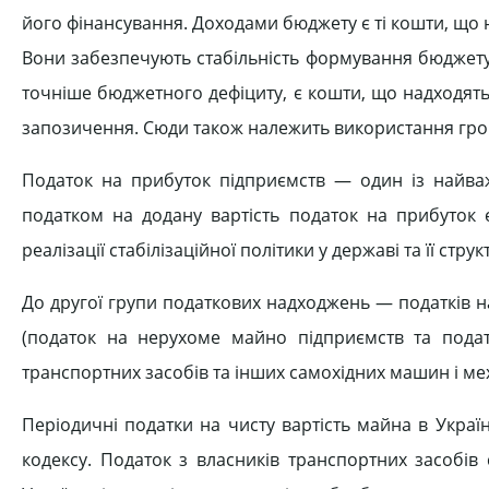
його фінансування. Доходами бюджету є ті кошти, що 
Вони забезпечують стабільність формування бюджету
точніше бюджетного дефіциту, є кошти, що надходят
запозичення. Сюди також належить використання грошов
Податок на прибуток підприємств — один із найваж
податком на додану вартість податок на прибуток є
реалізації стабілізаційної політики у державі та її стр
До другої групи податкових надходжень — податків н
(податок на нерухоме майно підприємств та пода
транспортних засобів та інших самохідних машин і механ
Періодичні податки на чисту вартість майна в Укра
кодексу. Податок з власників транспортних засобів