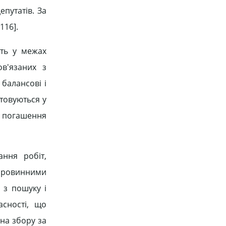
путатів. За
116].
ють у межах
в'язаних з
балансові і
товуються у
у погашення
ння робіт,
сировинними
 з пошуку і
сності, що
на збору за