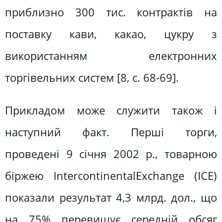
приблизно 300 тис. контрактів на
поставку кави, какао, цукру з
використанням електронних
торгівельних систем [8, c. 68-69].
Прикладом може служити також і
наступний факт. Перші торги,
проведені 9 січня 2002 p., товарною
біржею IntercontinentalExchange (ICE)
показали результат 4,3 млрд. дол., що
на 75% перевищує середній обсяг