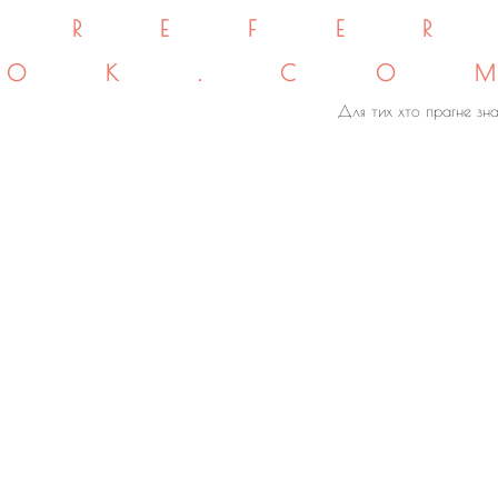
REFE
OK.CO
Для тих хто прагне зна