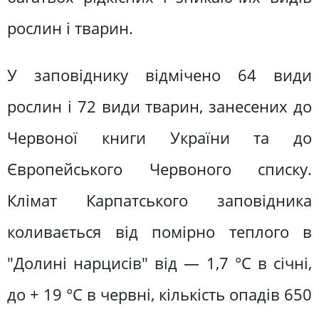
рослин і тварин.
У заповiднику вiдмiчено 64 види
рослин i 72 види тварин, занесених до
Червоної книги України та до
Європейського Червоного списку.
Клімат Карпатського заповідника
коливається від помірно теплого в
"Долині нарцисів" від — 1,7 °С в січні,
до + 19 °С в червні, кількість опадів 650