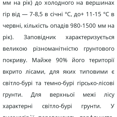
мм на рік) до холодного на вершинах
гір від — 7-8,5 в січні °С, до+ 11-15 °С в
червні, кількість опадів 980-1500 мм на
рік). Заповідник характеризується
великою різноманітністю грунтового
покриву. Майже 90% його територiї
вкрито лiсами, для яких типовими є
свiтло-бурi та темно-бурi гiрсько-лiсовi
грунти. Для верхньої межі лісу
характерні світло-бурі грунти. У