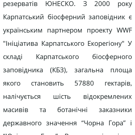
резерватів ЮНЕСКО. З 2000 року
Карпатський біосферний заповідник є
українським партнером проекту WWF
"Ініціатива Карпатського Екорегіону" У
складі Карпатського біосферного
заповiдника (КБЗ), загальна площа
якого становить 57880 гектарiв,
налічується шість вiдокремлених
масивiв та ботанічні заказники
державного значення “Чорна Гора” і