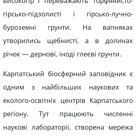
високогір`ї переважають торфянисто-
гiрсько-пiдзолистi i гiрсько-лучно-
буроземнi грунти. На вапняках
утворились щебнистi, а в долинах
рiчок — дерновi, iнодi глеєвi грунти.
Карпатський біосферний заповідник є
одним з найбільших наукових та
еколого-освітніх центрів Карпатського
регіону. Тут працюють численні
наукові лабораторії, створена мережа