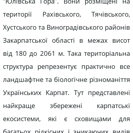
“Юлівська Гора”. Вони розмiщені на
територiї Рахiвського, Тячiвського,
Хустського та Виноградівського районiв
Закарпатської областi в межах висот
від 180 до 2061 м. Така територіальна
структура репрезентує практично все
ландшафтне та біологічне різноманіття
Українських Карпат. Тут представленi
найкраще збереженi карпатськi
екосистеми, якi є сховищами для
багатьох рiдкiсних і зникаючих видiв