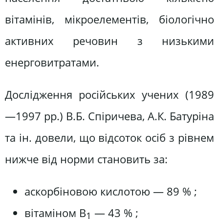
вітамінів, мікроелементів, біологічно
активних речовин з низькими
енерговитратами.
Дослідження російських учених (1989
—1997 рр.) В.Б. Спіричева, А.К. Батуріна
та ін. довели, що відсоток осіб з рівнем
нижче від норми становить за:
аскорбіновою кислотою — 89 % ;
вітаміном B
— 43 % ;
1