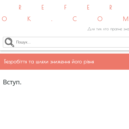
REFE
OK.CO
Для тих хто прагне зна
Безробіття та шляхи зниження його рівня
Вступ.