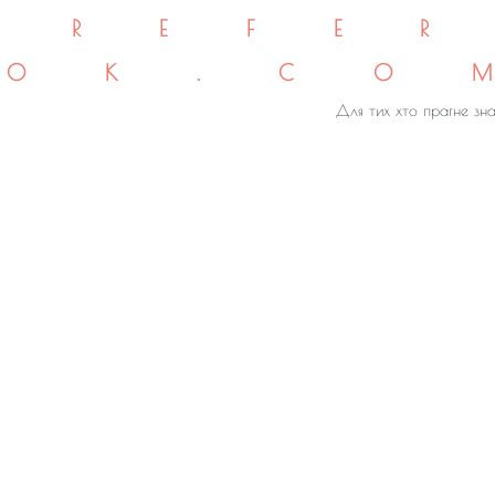
REFE
OK.CO
Для тих хто прагне зна