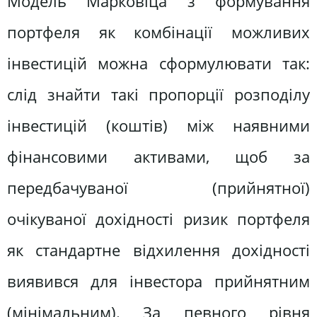
Модель Марковіца з формування
портфеля як комбінації можливих
інвестицій можна сформулювати так:
слід знайти такі пропорції розподілу
інвестицій (коштів) між наявними
фінансовими активами, щоб за
передбачуваної (прийнятної)
очікуваної дохідності ризик портфеля
як стандартне відхилення дохідності
виявився для інвестора прийнятним
(мінімальним). За певного рівня