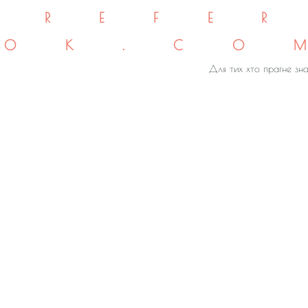
REFE
OK.CO
Для тих хто прагне зна