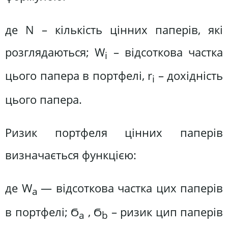
де N – кількість цінних паперів, які
розглядаються; W
– відсоткова частка
i
цього папера в портфелі, r
– дохідність
i
цього папера.
Ризик портфеля цінних паперів
визначається функцією:
де W
— відсоткова частка цих паперів
а
в портфелі; Ϭ
, Ϭ
– ризик цип паперів
а
b