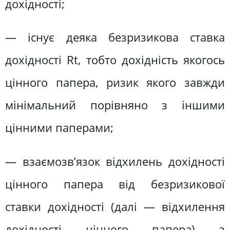
дохідності;
— існує деяка безризикова ставка
дохідності Rt, тобто дохідність якогось
цінного папера, ризик якого завжди
мінімальний порівняно з іншими
цінними паперами;
— взаємозв’язок відхилень дохідності
цінного папера від безризикової
ставки дохідності (далі — відхилення
дохідності цінного папера) з