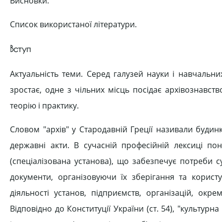
Висновки.
Список використаної літератури.
Вступ
Актуальність теми. Серед галузей науки і навчальн
зростає, одне з чільних місць посідає архівознавство
теорію і практику.
Словом "архів" у Стародавній Греції називали будин
державні акти. В сучасній професійній лексиці пон
(спеціалізована установа), що забезпечує потреби с
документи, організовуючи їх зберігання та користу
діяльності установ, підприємств, організацій, окре
Відповідно до Конституції України (ст. 54), "культ