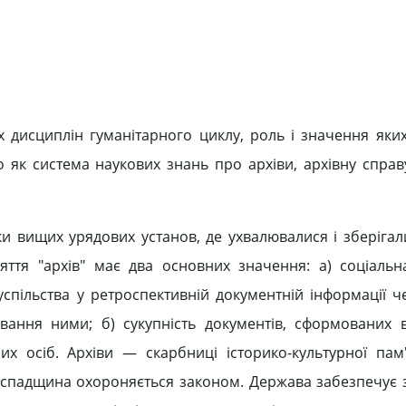
их дисциплін гуманітарного циклу, роль і значення яки
 як система наукових знань про архіви, архівну справу,
ки вищих урядових установ, де ухвалювалися і зберігал
яття "архів" має два основних значення: а) соціальна
успільства у ретроспективній документній інформації че
вання ними; б) сукупність документів, сформованих в
мих осіб. Архіви — скарбниці історико-культурної пам'
урна спадщина охороняється законом. Держава забезпечує