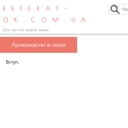
REFERAT-
OK.COM.UA
Для тих хто прагне знань!
Архівознавство як наука
Вступ.