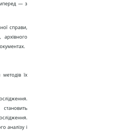
амперед — з
ної справи,
, архівного
документах.
 методів їх
ослідження.
і становить
ослідження.
о аналізу і