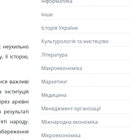
Інформатика
Інше
Історія України
Культурологія та мистецтво
х неухильно
Літературa
 її історію,
Макроекономіка
ися важливі
Маркетинг
 інституція
Медицина
рез архівні
Менеджмент організації
 результаті
яті народу.
Міжнародна економіка
 збереження
Мікроекономіка