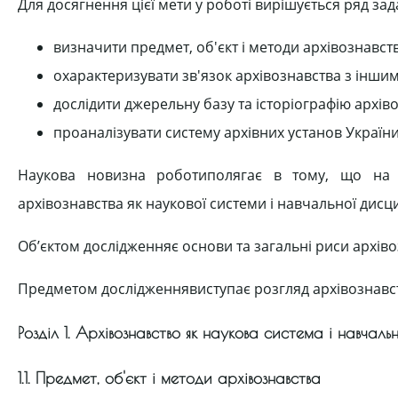
Для досягнення цієї мети у роботі вирішується ряд зад
визначити предмет, об'єкт і методи архівознавств
охарактеризувати зв'язок архівознавства з інш
дослідити джерельну базу та історіографію архів
проаналізувати систему архівних установ України
Наукова новизна роботиполягає в тому, що на о
архівознавства як наукової системи і навчальної дисц
Об’єктом дослідженняє основи та загальні риси архіво
Предметом дослідженнявиступає розгляд архівознавст
Розділ 1. Архівознавство як наукова система і навчал
1.1. Предмет, об'єкт і методи архівознавства