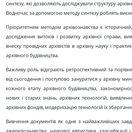
синтезу, які дозволяють досліджувати структуру архівн
Водночас за допомогою методу синтезу роблять висно
Пріоритетним методом архівознавства є історичний
дослідження витоків і розвитку архівної справи, в
внеску провідних архівістів в архівну науку і практи
архівного будівництва.
Важливу роль відіграють ретроспективний та порівн
від сьогодення і поступово зануритися у архівну ми
кожного етапу архівного будівництва, закономірно
нових і старих знань, архівних технологій, виявле
архівних фондів, модернізацію технологій їх зберігання 
Вивчення документів як одне з найважливіших завд
джерелознавства: наукової евристики, класифікації і