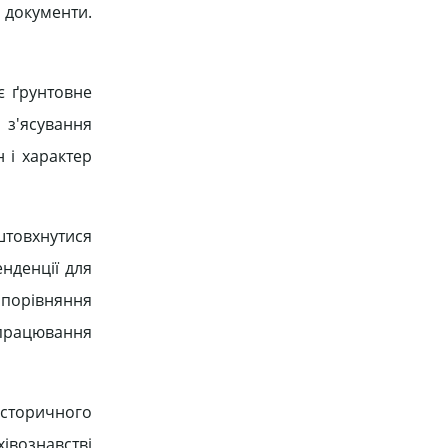
и документи.
є ґрунтовне
 з'ясування
н і характер
штовхнутися
нденції для
 порівняння
опрацювання
історичного
хівознавстві