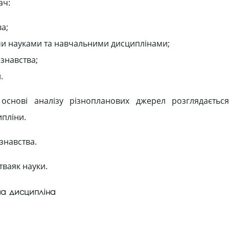
ач:
а;
ими науками та навчальними дисциплінами;
ознавства;
.
снові аналізу різнопланових джерел розглядаєтьс
ипліни.
знавства.
ваяк науки.
ьна дисципліна