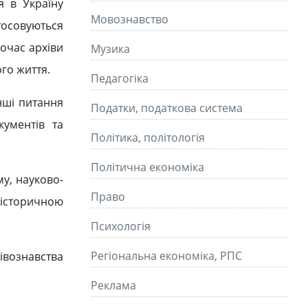
я в Україну
Мовознавство
тосовуються
ночас архіви
Музика
го життя.
Педагогіка
інші питання
Податки, податкова система
кументів та
Політика, політологія
Політична економіка
у, науково-
Право
з історичною
Психологія
Регіональна економіка, РПС
хівознавства
Реклама