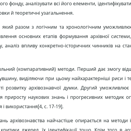
ого фонду, аналізувати всі його елементи, ідентифікуват
вки й теоретичні узагальнення.
, який разом з логічним та хронологічним уможливлю
иявлення основних етапів формування архівної системи,
ку, аналіз впливу конкретно-історичних чинників на ста
яльний (компаративний) методи. Перший дає змогу від
нувшину, виділяючи при цьому найхарактерніші риси і те
сті розвитку архівознавчої думки. Другий уможливлює
ння приросту наукових знань і прогресивних методик 
і використання[4, c. 17-19].
ань архівознавства найчастіше опирається на методи 
 критики джерел, їх ідентифікації тощо. Крім того в ар