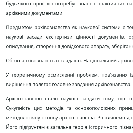
будь-якого профілю потребує знань і практичних н
архівними документами.
Предметом архівознавства як наукової системи є тен
наукові засади експертизи цінності документів, о
описування, створення довідкового апарату, зберіганн
Об'єкт архівознавства складають Національний архівн
У теоретичному осмисленні проблем, пов'язаних із
вирішення полягає головне завдання архівознавства.
Архівознавство стало наукою завдяки тому, що сп
Сукупність цих методів та основоположних принцип
методологічну основу архівознавства. Розглянемо д
Його підґрунтям є загальна теорія історичного пізн