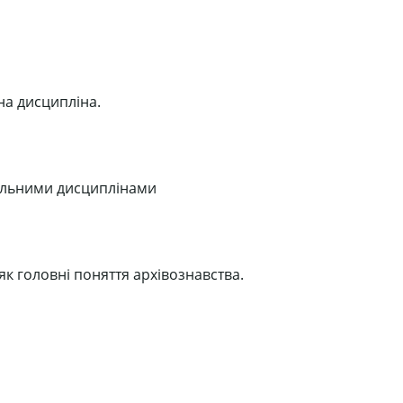
на дисципліна.
чальними дисциплінами
 як головні поняття архівознавства.