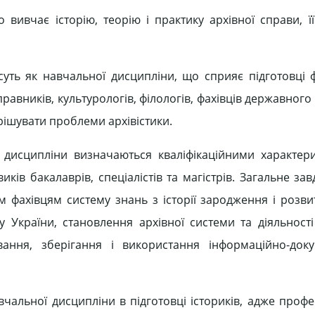
вивчає історію, теорію і практику архівної справи, її
уть як навчальної дисципліни, що сприяє підготовці ф
 правників, культурологів, філологів, фахівців державного
ирішувати проблеми архівістики.
ї дисципліни визначаються кваліфікаційними характер
ів бакалаврів, спеціалістів та магістрів. Загальне за
м фахівцям систему знань з історії зародження і розвит
 України, становлення архівної системи та діяльност
вання, зберігання і використання інформаційно-док
альної дисципліни в підготовці істориків, адже профес