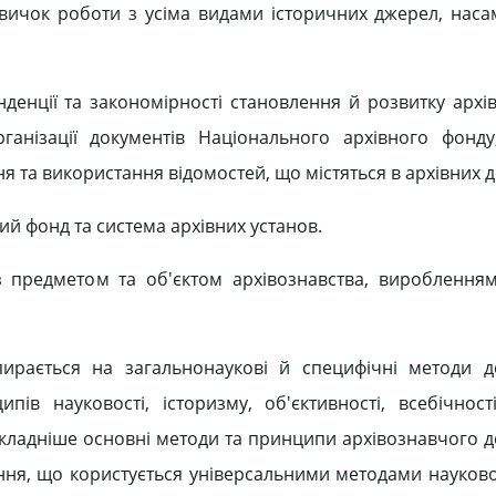
авичок роботи з усіма видами історичних джерел, нас
денції та закономірності становлення й розвитку архів
рганізації документів Національного архівного фонду
я та використання відомостей, що містяться в архівних 
ий фонд та система архівних установ.
 предметом та об'єктом архівознавства, виробленням
ирається на загальнонаукові й специфічні методи д
ів науковості, історизму, об'єктивності, всебічност
окладніше основні методи та принципи архівознавчого д
ання, що користується універсальними методами науковог