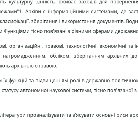
ять культурну цінність, вживає заходів для поверненн
ї межами"1. Архіви є інформаційними системами, де зас
класифікації, зберігання і використання документів. Вод
и Функціями тісно пов'язані з різними сферами державно
ві, організаційні, правові, технологічні, економічні та 
з нагромадженням, обліком, зберіганням архівних до
вають архівною справою.
м їх функцій та підвищенням ролі в державно-політичном
 статусу автономної наукової системи, тісно пов'язаної 
літератури проаналізувати та з’ясувати основні риси ар