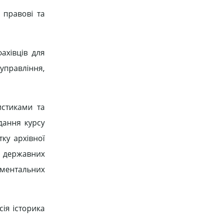
 правові та
ахівців для
 управління,
истиками та
вдання курсу
ку архівної
і державних
ументальних
ія історика