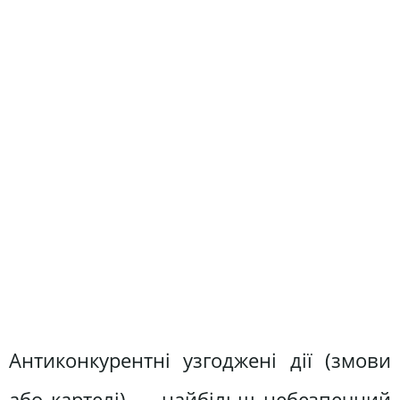
Антиконкурентні узгоджені дії (змови
або картелі) — найбільш небезпечний