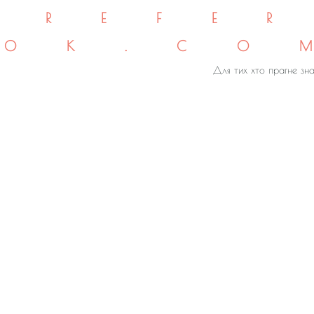
REFE
OK.CO
Для тих хто прагне зна