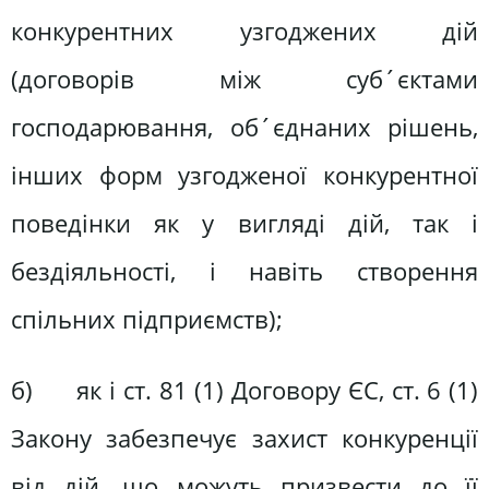
конкурентних узгоджених дій
(договорів між суб´єктами
господарювання, об´єднаних рішень,
інших форм узгодженої конкурентної
поведінки як у вигляді дій, так і
бездіяльності, і навіть створення
спільних підприємств);
б) як і ст. 81 (1) Договору ЄС, ст. 6 (1)
Закону забезпечує захист конкуренції
від дій, що можуть призвести до її