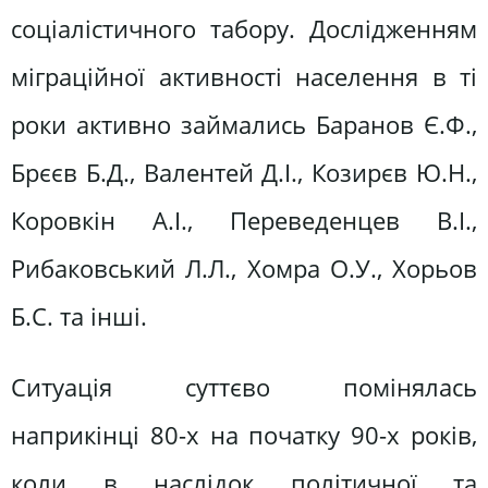
соціалістичного табору. Дослідженням
міграційної активності населення в ті
роки активно займались Баранов Є.Ф.,
Брєєв Б.Д., Валентей Д.І., Козирєв Ю.Н.,
Коровкін А.І., Переведенцев В.І.,
Рибаковський Л.Л., Хомра О.У., Хорьов
Б.С. та інші.
Ситуація суттєво помінялась
наприкінці 80-х на початку 90-х років,
коли в наслідок політичної та