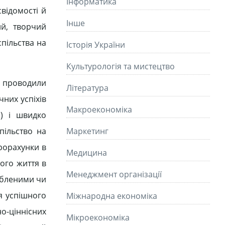
Інформатика
свідомості й
Інше
ий, творчий
спільства на
Історія України
Культурологія та мистецтво
у проводили
Літературa
чних успіхів
Макроекономіка
а) і швидко
пільство на
Маркетинг
прорахунки в
Медицина
ого життя в
Менеджмент організації
обленими чи
я успішного
Міжнародна економіка
но-ціннісних
Мікроекономіка