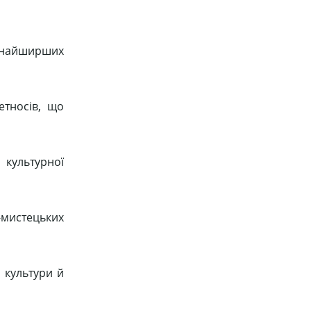
якнайширших
етносів, що
культурної
мистецьких
 культури й