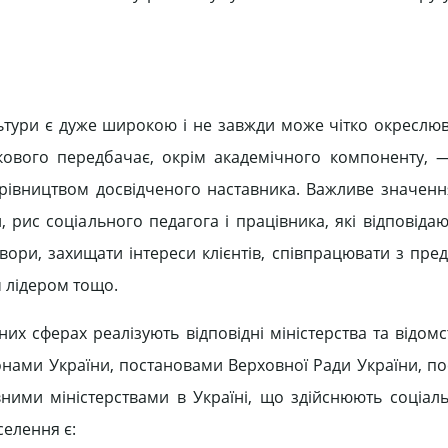
льтури є дуже широкою і не завжди може чітко окреслюв
’язкового передбачає, окрім академічного компоненту, 
рівництвом досвідченого наставника. Важливе значенн
 рис соціального педагога і працівника, які відповіда
овори, захищати інтереси клієнтів, співпрацювати з пре
 лідером тощо.
них сферах реалізують відповідні міністерства та відомс
конами України, постановами Верховної Ради України, по
ними міністерствами в Україні, що здійснюють соціаль
селення є: