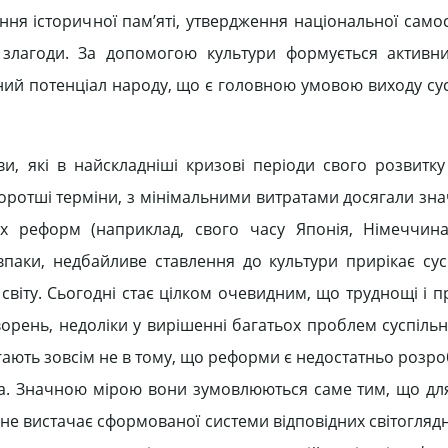
ння історичної пам’яті, утвердження національної само
 злагоди. За допомогою культури формується активн
льний потенціал народу, що є головною умовою виходу су
ви, які в найскладніші кризові періоди свого розвитк
коротші терміни, з мінімальними витратами досягали зна
их реформ (наприклад, свого часу Японія, Німеччин
авпаки, недбайливе ставлення до культури прирікає сус
 світу. Сьогодні стає цілком очевидним, що труднощі і 
ворень, недоліки у вирішенні багатьох проблем суспільн
ягають зовсім не в тому, що реформи є недостатньо розр
ва. Значною мірою вони зумовлюються саме тим, що дл
не вистачає сформованої системи відповідних світогляд