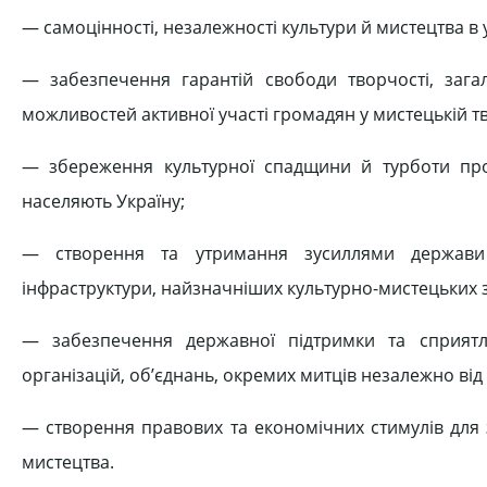
— самоцінності, незалежності культури й мистецтва в у
— забезпечення гарантій свободи творчості, заг
можливостей активної участі громадян у мистецькій тв
— збереження культурної спадщини й турботи про
населяють Україну;
— створення та утримання зусиллями держави 
інфраструктури, найзначніших культурно-мистецьких з
— забезпечення державної підтримки та сприятл
організацій, об’єднань, окремих митців незалежно ві
— створення правових та економічних стимулів для 
мистецтва.