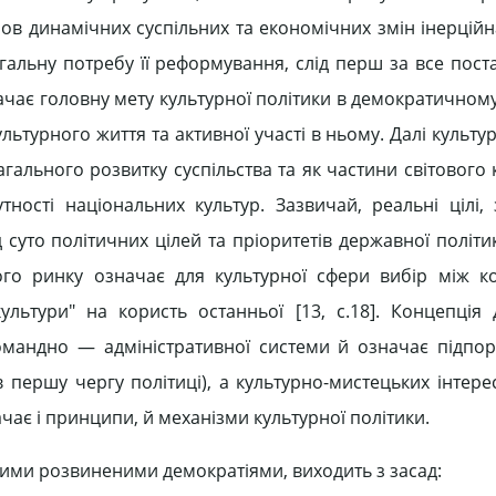
мов динамічних суспільних та економічних змін інерційн
гальну потребу її реформування, слід перш за все пост
чає головну мету культурної політики в демократичному 
льтурного життя та активної участі в ньому. Далі культу
гального розвитку суспільства та як частини світового
тності національних культур. Зазвичай, реальні цілі, 
 суто політичних цілей та пріоритетів державної політи
ного ринку означає для культурної сфери вибір між к
ультури" на користь останньої [13, с.18]. Концепція
мандно — адміністративної системи й означає підпор
 першу чергу політиці), а культурно-мистецьких інтерес
ачає і принципи, й механізми культурної політики.
ними розвиненими демократіями, виходить з засад: