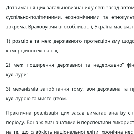
Дотримання цих загальновизнаних у світі засад авт
суспільно-політичними, економічними та етнокул
зокрема. Враховуючи ці особливості, Україна має виз
1) розмірів та меж державного протекціонізму щодо 
комерційної експансії;
2) меж поширення державної та недержавної фін
культури;
3) механізмів запобігання тому, аби державна та 
культурою та мистецтвом.
Практична реалізація цих засад вимагає аналізу сп
періоду. Вона ж визначатиме й перспективи використ
на те, що слабкість національної еліти, хронічна не