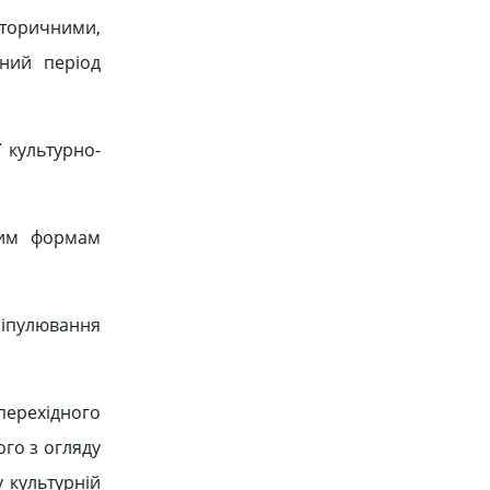
сторичними,
дний період
 культурно-
вим формам
ніпулювання
перехідного
го з огляду
у культурній