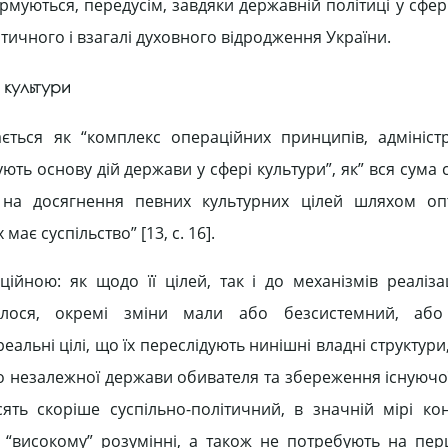
ормуються, передусім, завдяки державній політиці у сфер
ичного і взагалі духовного відродження України.
 культури
ться як “комплекс операційних принципів, адмініст
ють основу дій держави у сфері культури”, як” вся сума 
х на досягнення певних культурних цілей шляхом оп
має суспільство” [13, с. 16].
рційною: як щодо її цілей, так і до механізмів реаліза
лося, окремі зміни мали або безсистемний, або 
альні цілі, що їх переслідують нинішні владні структури
о незалежної держави обивателя та збереження існуючої
осять скоріше суспільно-політичний, в значній мірі ко
у “високому” розумінні, а також не потребують на пе