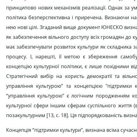
принципово нових механізмів реалізації. Однак за у
політика безперспективна і приречена. Визнаючи на
нею нові цілі. Згаданий вище документ ЮНЕСКО визна
як забезпечення вільного доступу всіх громадян до ку
має забезпечувати розвиток культури як складника за
процесу. І, нарешті, її метою є збереження самобу
концепцію культурної політики, є лише похідними від
Стратегічний вибір на користь демократії та віль
управління культурою” та концепцією "підтримки к
“управління культурою” є логічним породженням ко
культурної сфери іншим сферам суспільного життя (в
позакультурним [13, с. 18]. Ця підпорядкованість визн
Концепція “підтримки культури”, визнана всіма сучас