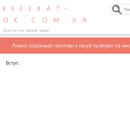
REFERAT-
OK.COM.UA
Для тих хто прагне знань!
Аналіз соціальної політики в галузі культури та ми
Вступ.