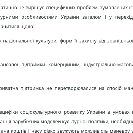
оматично не вирішує специфічних проблем, зумовлених і
ьтурними особливостями України загалом і у перехі
начитися щодо:
національної культури, форм її захисту від зовнішньої
ансової підтримки комерційним, індустріально-масо
приватна підтримка не перетворювалися на спосіб ма
ецифіки соціокультурного розвитку України в умовах 
ання зарубіжних моделей культурної політики, необхідно
стача коштів і часу різко звужують можливість маневру 