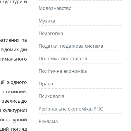
і культури й
Мовознавство
Музика
Педагогіка
ративних та
Податки, податкова система
свідомих дій
Політика, політологія
тимального
Політична економіка
ції жодного
Право
стихійний,
Психологія
, звелись до
Регіональна економіка, РПС
 культурної
н’юнктурний
Реклама
рший погляд