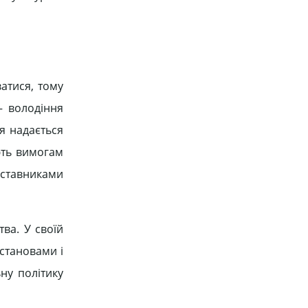
атися, тому
— володіння
я надається
ють вимогам
дставниками
тва. У своїй
становами і
ну політику