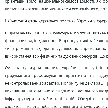
орієнтацій, зрілої національної самосвідомості, які ф
виступають головними чинниками економічного, політ
1. Сучасний стан державної політики України у сфері
В документах ЮНЕСКО культурна політика визначає
фінансових видів діяльності й процедур, які забезпечу
чи утримання від дій в суспільстві, спрямовани
використання всіх фізичних та духовних ресурсів, що їх 
Сучасна культурна політика України є, по суті, іне
продуманого реформування практично не відбу
неконтрольований характер. Попри гучні декларації, ре
виховання національного свідомого і лояльного щод
інфраструктури та зайнятості в ній. Обидві цілі н
характер і мають небагато спільного з культурою 