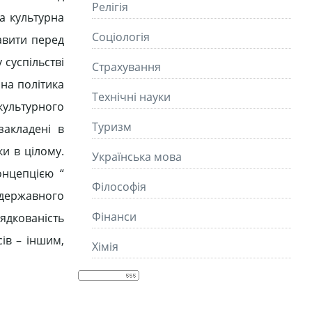
Релігія
а культурна
Соціологія
авити перед
суспільстві
Страхування
рна політика
Технічні науки
 культурного
Туризм
закладені в
ки в цілому.
Українська мова
онцепцією “
Філософія
 державного
Фінанси
ядкованість
ів – іншим,
Хімія