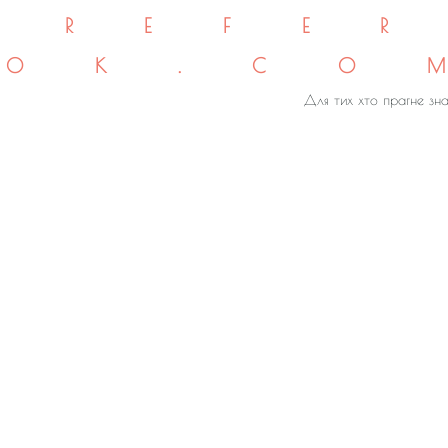
REFE
OK.CO
Для тих хто прагне зна