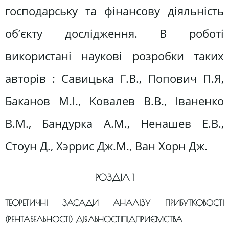
господарську та фінансову діяльність
об’єкту дослідження. В роботі
використані наукові розробки таких
авторів : Савицька Г.В., Попович П.Я,
Баканов М.І., Ковалев В.В., Іваненко
В.М., Бандурка А.М., Ненашев Е.В.,
Стоун Д., Хэррис Дж.М., Ван Хорн Дж.
РОЗДІЛ 1
ТЕОРЕТИЧНІ ЗАСАДИ АНАЛІЗУ ПРИБУТКОВОСТІ
(РЕНТАБЕЛЬНОСТІ) ДІЯЛЬНОСТІПІДПРИЄМСТВА