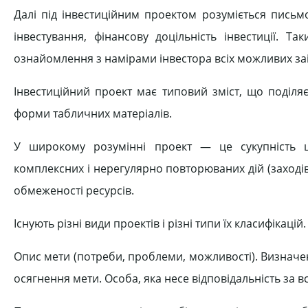
Далі під інвестиційним проектом розуміється письмо
інвестування, фінансову доцільність інвестиції. Т
ознайомлення з намірами інвестора всіх можливих заін
Інвестиційний проект має типовий зміст, що поділя
форми табличних матеріалів.
У широкому розумінні проект — це сукупність ці
комплексних і нерегулярно повторюваних дій (заходів
обмеженості ресурсів.
Існують різні види проектів і різні типи їх класифікаці
Опис мети (потреби, проблеми, можливості). Визначенн
осягнення мети. Особа, яка несе відповідальність за вс