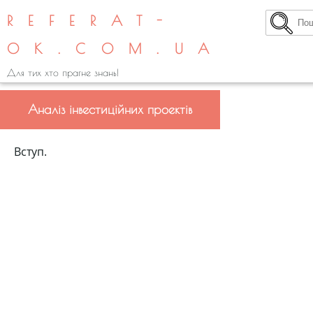
REFERAT-
OK.COM.UA
Для тих хто прагне знань!
Аналіз інвестиційних проектів
Вступ.