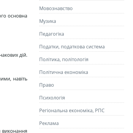
Мовознавство
ого основна
Музика
Педагогіка
Податки, податкова система
накових дій.
Політика, політологія
Політична економіка
ними, навіть
Право
Психологія
Регіональна економіка, РПС
Реклама
ля виконання