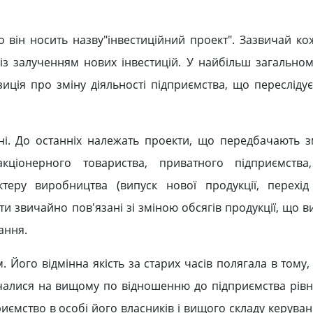
то він носить назву"інвестиційний проект". Зазвичай к
 із залученням нових інвестицій. У найбільш загальном
ія про зміну діяльності підприємства, що переслідує
чні. До останніх належать проекти, що передбачають 
акціонерного товариства, приватного підприємства,
ктеру виробництва (випуск нової продукції, перехі
ти звичайно пов'язані зі зміною обсягів продукції, що в
ання.
. Його відмінна якість за старих часів полягала в тому
чалися на вищому по відношенню до підприємства рівн
риємство в особі його власників і вищого складу керува