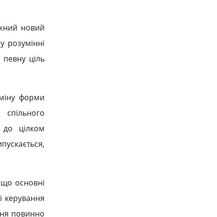
ожний новий
у розумінні
 певну ціль
зміну форми
 спільного
д до цілком
ипускається,
, що основні
і керування
ння повинно