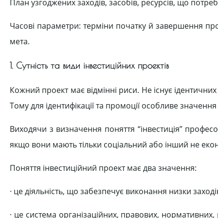
План узгоджених заходів, засобів, ресурсів, що потребу
Часові параметри: терміни початку й завершення пр
мета.
1. Сутність та види інвестиційних проектів
Кожний проект має відмінні риси. Не існує ідентични
Тому для ідентифікації та промоції особливе значення
Виходячи з визначення поняття “інвестиція” професор
якщо вони мають тільки соціальний або інший не еко
Поняття інвестиційний проект має два значення:
· це діяльність, що забезпечує виконання низки заход
· це система організаційних, правових, нормативних,