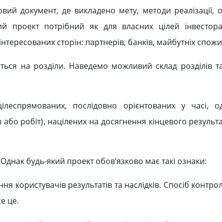
вий документ, де викладено мету, методи реалізації, о
акий проект потрібний як для власних цілей інвестора
тересованих сторін: партнерів, банків, майбутніх спожи
ється на розділи. Наведемо можливий склад розділів та
леспрямованих, послідовно орієнтованих у часі, од
 або робіт), націлених на досягнення кінцевого результ
й. Однак будь-який проект обов’язково має такі ознаки:
я користувачів результатів та наслідків. Спосіб контро
е це.