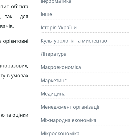
Інформатика
пис об'єкта
Інше
, так і для
вачів.
Історія України
Культурологія та мистецтво
 орієнтовні
Літературa
норазових,
Макроекономіка
ату в умовах
Маркетинг
Медицина
Менеджмент організації
лю та оцінки
Міжнародна економіка
Мікроекономіка