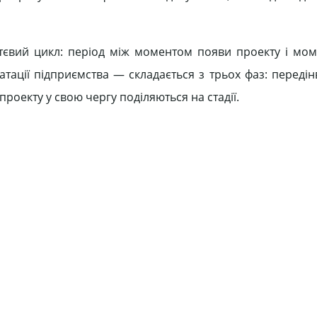
ттєвий цикл: період між моментом появи проекту і мо
атації підприємства — складається з трьох фаз: передін
проекту у свою чергу поділяються на стадії.