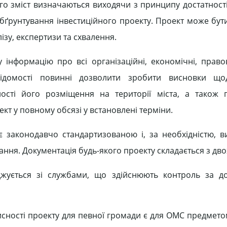
ого зміст визначаються виходячи з принципу достатності
бґрунтування інвестиційного проекту. Проект може бут
зу, експертизи та схвалення.
інформацію про всі організаційні, економічні, правові
відомості повинні дозволити зробити висновки що
ності його розміщення на території міста, а також 
кт у повному обсязі у встановлені терміни.
є законодавчо стандартизованою і, за необхідністю, в
ання. Документація будь-якого проекту складається з дво
оджується зі службами, що здійснюють контроль за 
сності проекту для певної громади є для ОМС предметом