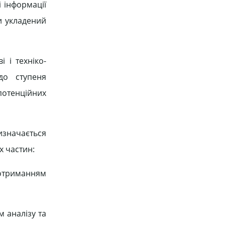
 інформації
и укладений
 і техніко-
до ступеня
потенційних
изначається
х частин:
дотриманням
 аналізу та