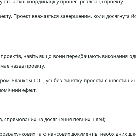
ють чіткої координації у процесі реалізації проекту.
оекту. Проект вважається завершеним, коли досягнута й
х проектів, навіть якщо вони передбачають виконання од
 має назва проекту.
ом Бланком І.О. , усі без винятку проекти є інвестицій
номічний ефект.
ів, спрямованих на досягнення певних цілей;
 розрахункових та фінансових документів, необхідних д