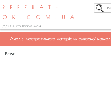
REFERAT-
OK.COM.UA
Для тих хто прагне знань!
Аналіз ілюстративного матеріалу сучасної навчаль
Вступ.