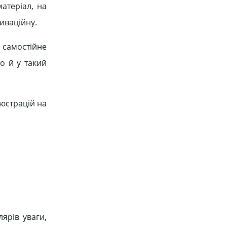
атеріал, на
иваційну.
 самостійне
о й у такий
юстрацій на
ярів уваги,