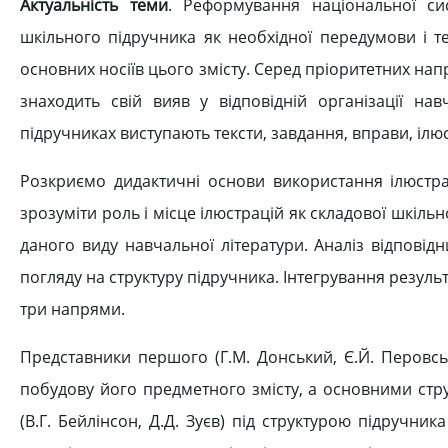
Актуальність теми
. Реформування національної сис
шкільного підручника як необхідної передумови і т
основних носіїв цього змісту. Серед пріоритетних нап
знаходить свій вияв у відповідній організації н
підручниках виступають тексти, завдання, вправи, ілюс
Розкриємо дидактичні основи використання ілюстра
зрозуміти роль і місце ілюстрацій як складової шкіль
даного виду навчальної літератури. Аналіз відповід
погляду на структуру підручника. Інтегрування резуль
три напрями.
Представники першого (Г.М. Донський, Є.Й. Перовськ
побудову його предметного змісту, а основними стр
(В.Г. Бейлінсон, Д.Д. Зуєв) під структурою підручн