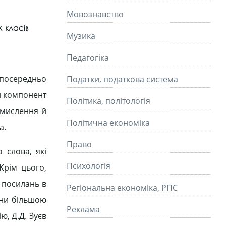
Мовознавство
 класів
Музика
Педагогіка
зпосередньо
Податки, податкова система
ий компонент
Політика, політологія
 мислення й
Політична економіка
а.
Право
 слова, які
Психологія
Крім цього,
а посилань в
Регіональна економіка, РПС
они більшою
Реклама
ю, Д.Д. Зуєв