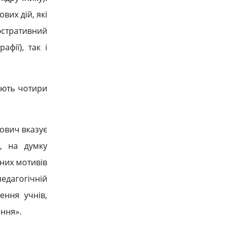
вих дій, які
юстративний
фії), так і
яють чотири
нович вказує
я, на думку
них мотивів
едагогічній
ення учнів,
ення».