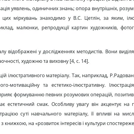
ація уявлень, одиничних знань; опора внутрішніх, розумо
 цих міркувань знаходимо у B.C. Цетлін, за яким, іл
лад, малюнки, репродукції картин художників, фотогра
алу відображені у дослідженнях методистів. Вони виділ
очності, художню та виховну [4, c. 14].
цій ілюстративного матеріалу. Так, наприклад, Р.Радова
олого-мотиваційну та естетико-ілюстративну. Ілюстраці
 сприяє формуванню певних розумових операцій, позитив
ває естетичний смак. Особливу увагу він акцентує на п
трацією суті навчального матеріалу, її впливі на мисл
 книжкою, на «розвиток інтересів і культури спостереж