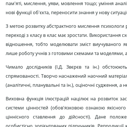
пам'яті, мислення, уяви, мовлення тощо; уміння аналіз
нові функції об'єкта, переносити знання у нову ситуаці
З метою розвитку абстрактного мислення психологи р
переході з класу в клас має зростати. Використання с
відношення, тобто моделювати зміст виучуваного я
лише роботу учнів з готовими схемами та моделями, а й
Чимало дослідників (І.Д. Звєрєв та ін.) обстоюю
спрямованості. Творчо наснажений наочний матеріал,
(аналітичні, планувальні та ін.), оціночні судження, 
Виховна функція ілюстрацій націлює на розвиток за
системи цінностей (обов'язковою ознакою якісного
ціннісного ставлення до дійсності). Дане поло
особистісно зорієнтованих підручників. Репродукці