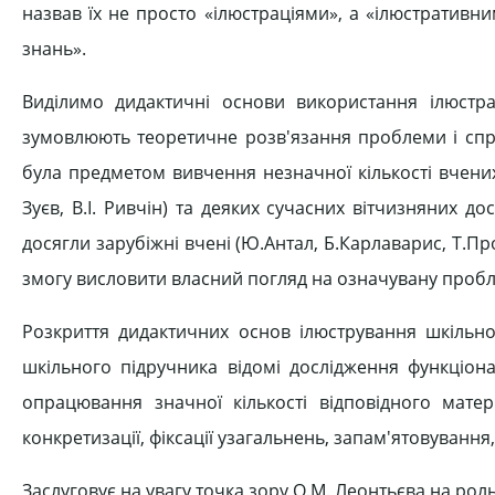
назвав їх не просто «ілюстраціями», а «ілюстративн
знань».
Виділимо дидактичні основи використання ілюстрац
зумовлюють теоретичне розв'язання проблеми і спря
була предметом вивчення незначної кількості вчених з
Зуєв, В.І. Ривчін) та деяких сучасних вітчизняних дос
досягли зарубіжні вчені (Ю.Антал, Б.Карлаварис, Т.
змогу висловити власний погляд на означувану проблем
Розкриття дидактичних основ ілюстрування шкільног
шкільного підручника відомі дослідження функціон
опрацювання значної кількості відповідного матер
конкретизації, фіксації узагальнень, запам'ятовування
Заслуговує на увагу точка зору О.М. Леонтьєва на роль