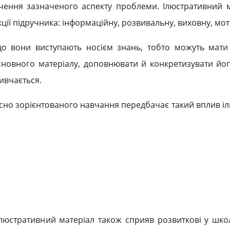
ення зазначеного аспекту проблеми. Ілюстративний м
ції підручника: інформаційну, розвивальну, виховну, мот
що вони виступають носієм знань, тобто можуть мати
новного матеріалу, доповнювати й конкретизувати йог
ивчається.
існо зорієнтованого навчання передбачає такий вплив іл
люстративний матеріал також сприяв розвиткові у школ