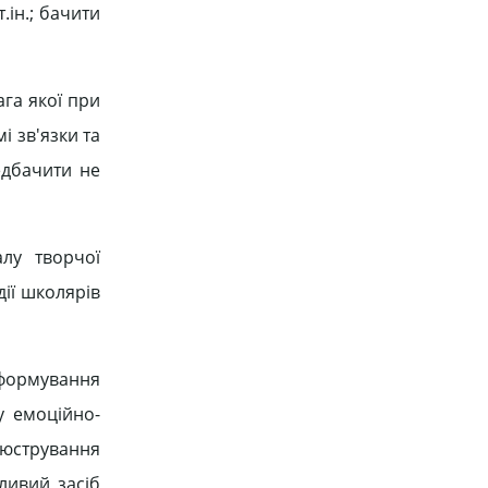
.ін.; бачити
га якої при
і зв'язки та
едбачити не
алу творчої
ії школярів
 формування
у емоційно-
юстрування
ливий засіб