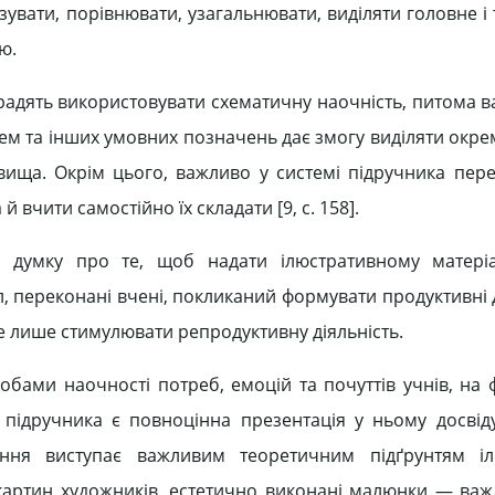
увати, порівнювати, узагальнювати, виділяти головне і т
ю.
адять використовувати схематичну наочність, питома ва
хем та інших умовних позначень дає змогу виділяти окрем
вища. Окрім цього, важливо у системі підручника пер
 вчити самостійно їх складати [9, c. 158].
ть думку про те, щоб надати ілюстративному матері
 переконані вчені, покликаний формувати продуктивні д
а не лише стимулювати репродуктивну діяльність.
собами наочності потреб, емоцій та почуттів учнів, на
 підручника є повноцінна презентація у ньому досвід
ження виступає важливим теоретичним підґрунтям іл
ї картин художників, естетично виконані малюнки — важ