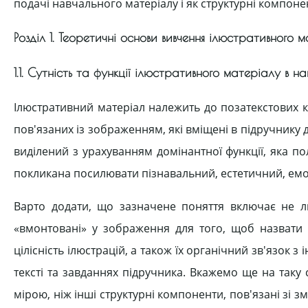
подачі навчального матеріалу і як структурні компонент
Розділ 1. Теоретичні основи вивчення ілюстративного 
1.1. Сутність та функції ілюстративного матеріалу в н
Ілюстративний матеріал належить до позатекстових 
пов'язаних із зображенням, які вміщені в підручнику д
виділений з урахуванням домінантної функції, яка 
покликана посилювати пізнавальний, естетичний, емоц
Варто додати, що зазначене поняття включає не ли
«вмонтовані» у зображення для того, щоб назвати о
цілісність ілюстрацій, а також їх органічний зв'язо
тексті та завданнях підручника. Вкажемо ще на таку
мірою, ніж інші структурні компоненти, пов'язані зі з