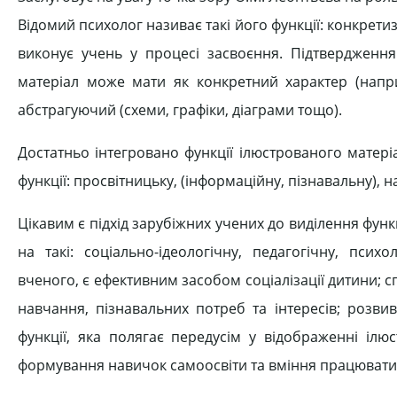
Відомий психолог називає такі його функції: конкретиз
виконує учень у процесі засвоєння. Підтвердження
матеріал може мати як конкретний характер (наприк
абстрагуючий (схеми, графіки, діаграми тощо).
Достатньо інтегровано функції ілюстрованого матері
функції: просвітницьку, (інформаційну, пізнавальну), на
Цікавим є підхід зарубіжних учених до виділення функ
на такі: соціально-ідеологічну, педагогічну, псих
вченого, є ефективним засобом соціалізації дитини;
навчання, пізнавальних потреб та інтересів; розви
функції, яка полягає передусім у відображенні ілюс
формування навичок самоосвіти та вміння працювати з