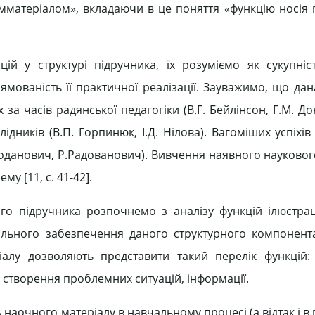
имматеріалом», вкладаючи в це поняття «функцію носія 
ій у структурі підручника, їх розуміємо як сукупніс
мованість її практичної реалізації. Зауважимо, що да
а часів радянської педагогіки (В.Г. Бейлінсон, Г.М. До
лідників (В.П. Горпинюк, І.Д. Нілова). Вагоміших успіхів 
Проданович, Р.Радованович). Вивчення наявного науковог
у [11, c. 41-42].
о підручника розпочнемо з аналізу функцій ілюстраці
ального забезпечення даного структурного компонента
іалу дозволяють представити такий перелік функцій:
, створення проблемних ситуацій, інформації.
 наочного матеріалу в навчальному процесі (а відтак і в 