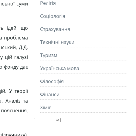
Релігія
певної суми
Соціологія
ть ідей, що
Страхування
на проблема
Технічні науки
нський, Д.Д.
Туризм
у цій галузі
о фонду дає
Українська мова
Філософія
й. У теорії
Фінанси
. Аналіз та
Хімія
 пояснення,
підручнику).