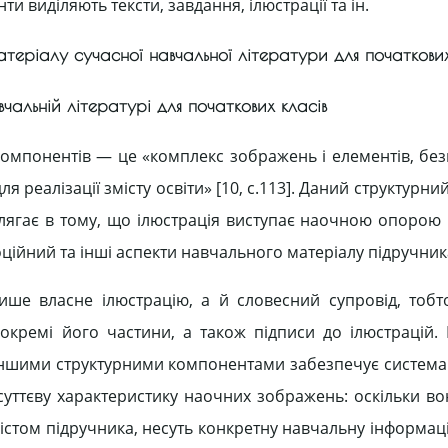
и виділяють тексти, завдання, ілюстрації та ін.
матеріалу сучасної навчальної літератури для початкових
авчальній літературі для початкових класів
компонентів — це «комплекс зображень і елементів, бе
ля реалізації змісту освіти» [10, с.113]. Даний структурн
полягає в тому, що ілюстрація виступає наочною опорою
ійний та інші аспекти навчального матеріалу підручник
ше власне ілюстрацію, а й словесний супровід, тобто
кремі його частини, а також підписи до ілюстрацій. 
к з іншими структурними компонентами забезпечує систем
 суттєву характеристику наочних зображень: оскільки в
містом підручника, несуть конкретну навчальну інформаці