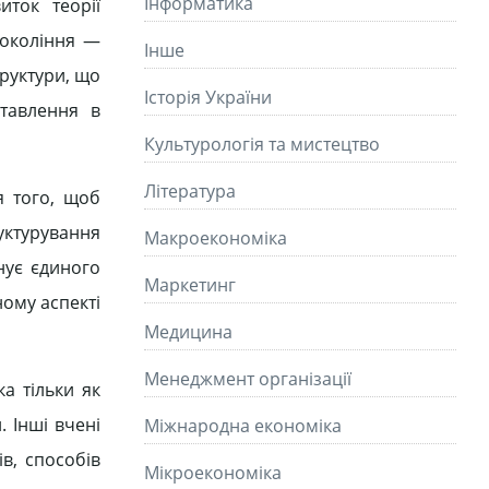
Інформатика
иток теорії
покоління —
Інше
труктури, що
Історія України
ставлення в
Культурологія та мистецтво
Літературa
я того, щоб
руктурування
Макроекономіка
нує єдиного
Маркетинг
ному аспекті
Медицина
Менеджмент організації
а тільки як
 Інші вчені
Міжнародна економіка
в, способів
Мікроекономіка