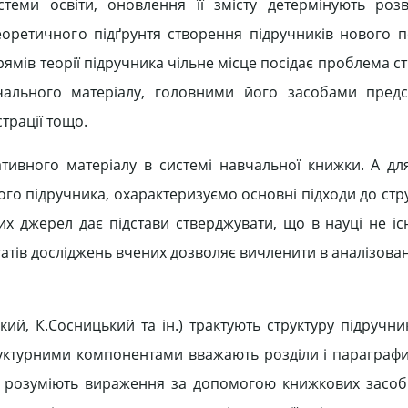
теми освіти, оновлення її змісту детермінують розв
еоретичного підґрунтя створення підручників нового 
рямів теорії підручника чільне місце посідає проблема с
авчального матеріалу, головними його засобами пред
трації тощо.
тивного матеріалу в системі навчальної книжки. А дл
ного підручника, охарактеризуємо основні підходи до ст
них джерел дає підстави стверджувати, що в науці не іс
татів досліджень вчених дозволяє вичленити в аналізова
ий, К.Сосницький та ін.) трактують структуру підручник
уктурними компонентами вважають розділи і параграфи.
ика розуміють вираження за допомогою книжкових засобі