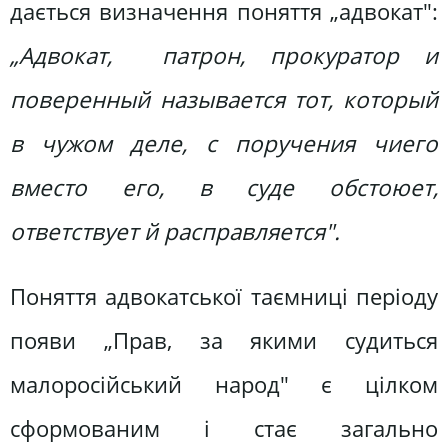
дається визначення поняття „адвокат":
„Адвокат, патрон, прокуратор и
поверенный называется тот, котор
ы
й
в чужом деле, с поручения чиего
вместо его, в суде обстоюет,
ответствует й расправляется".
Поняття адвокатської таємниці періоду
появи „Прав, за якими судиться
малоросійський народ" є цілком
сформованим і стає загально