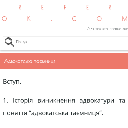
REFE
OK.CO
Для тих хто прагне зна
Адвокатська таємниця
Вступ.
1. Історія виникнення адвокатури та
поняття “адвокатська таємниця”.