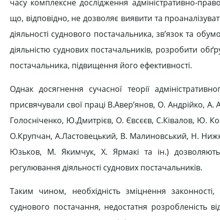
часу комплексне дослідження адміністративно-право
що, відповідно, не дозволяє виявити та проаналізув
діяльності суднового постачальника, зв’язок та обум
діяльністю суднових постачальників, розробити обґру
постачальника, підвищення його ефективності.
Однак досягнення сучасної теорії адміністративн
присвячували свої праці В.Авер’янов, О. Андрійко, А. Ал
Голосніченко, Ю.Дмитрієв, О. Євсєєв, С.Ківалов, Ю. Ко
О.Крупчан, А.Ластовецький, В. Малиновський, Н. Нижн
Юзьков, М. Якимчук, Х. Ярмакі та ін.) дозволяю
регулювання діяльності суднових постачальників.
Таким чином, необхідність зміцнення законності,
суднового постачання, недостатня розробленість ві