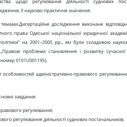
вства щодо регулювання діяльності суднових пост
ідження, її науково-практичне значення.
 темами.Дисертаційне дослідження виконане відповід
тного права Одеської національної юридичної академі
політики” на 2001–2005 рр., які були складовою науков
„Правові проблеми становлення і розвитку сучасної 
 номер 0101U001195).
 особливостей адміністративно-правового регулювання
сновні завдання:
-правового регулювання;
вого регулювання діяльності суднових постачальників;