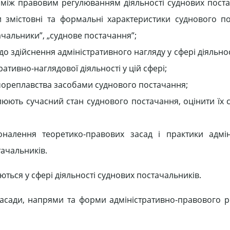
 між правовим регулюванням діяльності суднових поста
и змістовні та формальні характеристики суднового п
ачальники”, „суднове постачання”;
 здійснення адміністративного нагляду у сфері діяльнос
ативно-наглядової діяльності у цій сфері;
мореплавства засобами суднового постачання;
юють сучасний стан суднового постачання, оцінити їх с
налення теоретико-правових засад і практики адмін
ачальників.
ються у сфері діяльності суднових постачальників.
засади, напрями та форми адміністративно-правового 