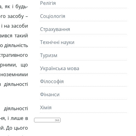
Релігія
 як і будь-
го засобу –
Соціологія
 і на засоби
Страхування
вився такий
Технічні науки
о діяльність
стративного
Туризм
пірними, що
Українська мова
іноземними
Філософія
 діяльності
Фінанси
Хімія
 діяльності
я, і лише в
ий. До цього