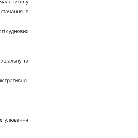
чальників у
остачання в
ті суднових
оціальну та
істративно-
регулювання