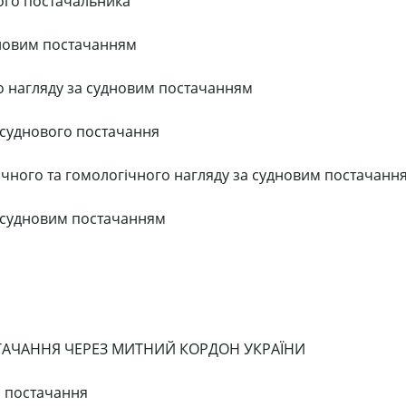
вого постачальника
удновим постачанням
го нагляду за судновим постачанням
 суднового постачання
огічного та гомологічного нагляду за судновим постачанн
а судновим постачанням
ТАЧАННЯ ЧЕРЕЗ МИТНИЙ КОРДОН УКРАЇНИ
о постачання