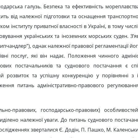
дарська галузь. Безпека та ефективність мореплавства,
ить від належної підготовки та оснащення транспортно
ком інституту приватної власності в Україні, в тому числі
вування українських та іноземних морських суден. З’я
ипчандлер”), однак належної правової регламентації йог
вні послуг, які він надає. Положення чинного адміні
днових постачальників та суднового постачання є с
й розвиток та успішну конкуренцію у порівнянні з 
ення питань адміністративно-правового регулювання
льно-правових, господарсько-правових) особливостей
риділено належної уваги. До питань суднового постачанн
ослідженнях зверталися Є. Додін, П. Пашко, М. Каленськ