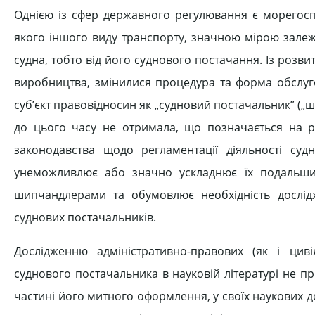
Однією із сфер державного регулювання є морегоспо
якого іншого виду транспорту, значною мірою залеж
судна, тобто від його суднового постачання. Із розвит
виробництва, змінилися процедура та форма обслуго
суб’єкт правовідносин як „судновий постачальник” („ш
до цього часу не отримала, що позначається на рі
законодавства щодо регламентації діяльності су
унеможливлює або значно ускладнює їх подальши
шипчандлерами та обумовлює необхідність дослідж
суднових постачальників.
Дослідженню адміністративно-правових (як і циві
суднового постачальника в науковій літературі не п
частині його митного оформлення, у своїх наукових д