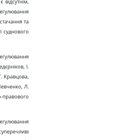
 відсутнім,
регулювання
остачання та
ті суднового
регулювання
дєрніков, І.
Т. Кравцова,
Шевченко, Л.
о-правового
регулювання
суперечливі