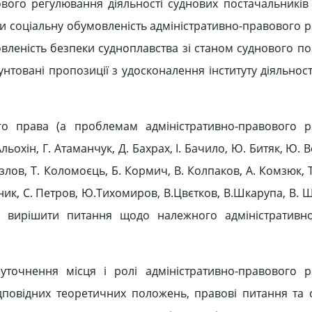
вого регулювання діяльності суднових постачальників є
ати соціальну обумовленість адміністративно-правового 
овленість безпеки судноплавства зі станом суднового п
нтовані пропозиції з удосконалення інституту діяльнос
ого права (а проблемам адміністративно-правового 
ьохін, Г. Атаманчук, Д. Бахрах, І. Бачило, Ю. Битяк, Ю. Ве
злов, Т. Коломоєць, Б. Кормич, В. Колпаков, А. Комзюк, 
ик, С. Петров, Ю.Тихомиров, В.Цвєтков, В.Шкарупа, В. 
ть вирішити питання щодо належного адміністративн
 уточнення місця і ролі адміністративно-правового 
дповідних теоретичних положень, правові питання та 