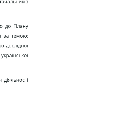
ачальників
но до Плану
ї за темою:
о-дослідної
української
 діяльності